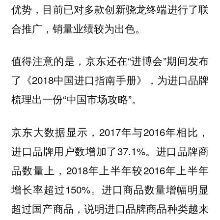
优势，目前已对多款创新骁龙终端进行了联
合推广，销量业绩较为出色。
值得注意的是，京东还在“进博会”期间发布
了《2018中国进口指南手册》，为进口品牌
梳理出一份“中国市场攻略”。
京东大数据显示，2017年与2016年相比，
进口品牌用户数增加了37.1%。进口品牌商
品数量上，2018年上半年较2016年上半年
增长率超过150%。进口商品数量增幅明显
超过国产商品，说明进口品牌商品种类越来