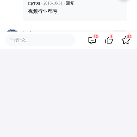
·
·
回复
myron
2018-10-31
视频行业都亏
·
回复
沉淀2020
2018-10-31
13
8
82
写评论...
即使是VIP广告多的也要死
·
回复
哈里森
2018-10-31
会员是续京东会员送的。。
·
回复
Insomnia_bc
2018-10-31
会员还有15秒广告，欧美电影被删减剪辑
的乱七八糟的，资源也不是很多。作为一
个普通消费者，希望三大视频网站能把视
频整合一下，大秦王朝第一三部再爱奇
艺，第二部在优酷，我要冲两个会员吗？