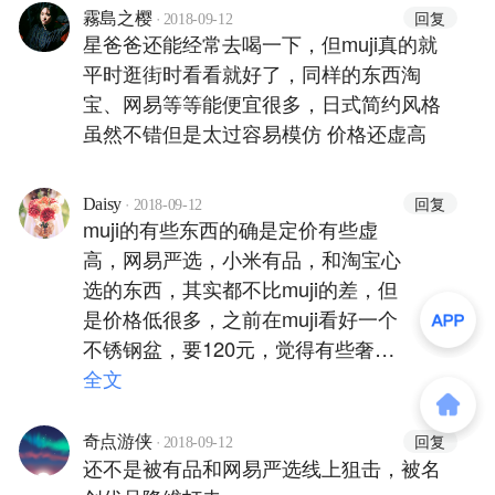
·
回复
霧島之樱
2018-09-12
星爸爸还能经常去喝一下，但muji真的就
平时逛街时看看就好了，同样的东西淘
宝、网易等等能便宜很多，日式简约风格
虽然不错但是太过容易模仿 价格还虚高
·
回复
Daisy
2018-09-12
muji的有些东西的确是定价有些虚
高，网易严选，小米有品，和淘宝心
选的东西，其实都不比muji的差，但
是价格低很多，之前在muji看好一个
不锈钢盆，要120元，觉得有些奢侈
就没买，后来在淘宝心选买了一套四
全文
个才花了110多，那以后就再也没在
muji买过东西了，还是支持国货比较
·
回复
奇点游侠
2018-09-12
靠谱~
还不是被有品和网易严选线上狙击，被名