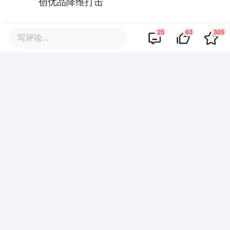
创优品降维打击
25
63
305
·
回复
九星连猪
2018-09-12
写评论...
无印良品确实卖的太贵了！
·
·
回复
discovery
2018-09-12
定价策略考虑以下因素，目标人群的消费能
力，竞品价格体系，业绩上扬还是下滑，真
实成本。能挣100绝不只挣80。
·
回复
旺仔不可以吃
2018-09-12
诚然现阶段MUJI带给我们很大程度上的舒
适体验，让我们接受溢价，但其风格的易
模仿性和定价的高昂是致命伤，在未来不
仅有网易严选的选择和更具有竞争力品牌
出现时，会让它的消费者转移性变得更高