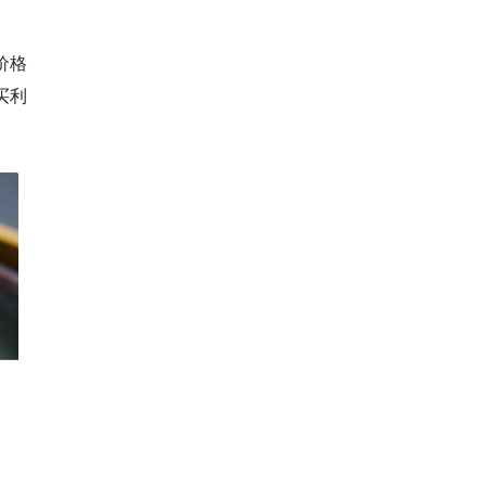
价格
买利