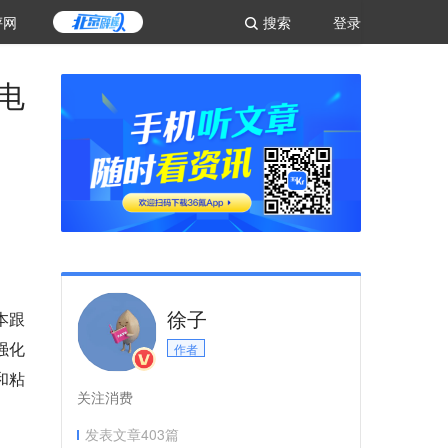
评网
搜索
登录
电
徐子
本跟
强化
作者
和粘
关注消费
发表文章
403
篇