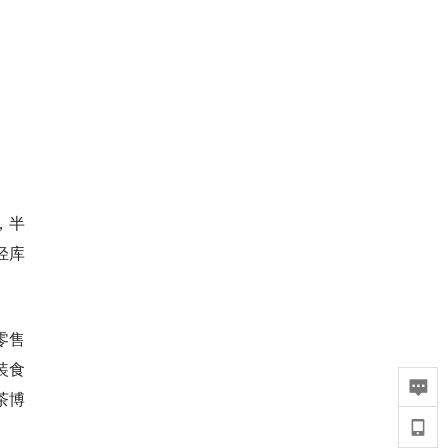
，半
轻库
零售
装食
茶博