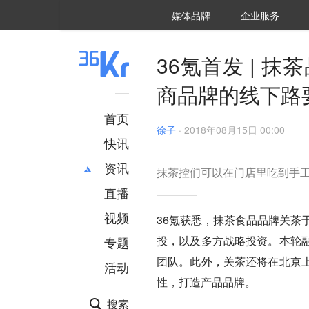
36氪Auto
数字时氪
企业号
未来消费
智能涌现
未来城市
启动Power on
媒体品牌
企业服务
企服点评
36氪出海
36氪研究院
潮生TIDE
36氪企服点评
36Kr研究院
36氪财经
职场bonus
36碳
后浪研究所
36Kr创新咨询
暗涌Waves
硬氪
氪睿研究院
36氪首发 | 
商品牌的线下路
首页
徐子
·
2018年08月15日 00:00
快讯
资讯
抹茶控们可以在门店里吃到手
直播
最新
推荐
创投
财经
视频
36氪获悉，抹茶食品品牌关茶于
汽车
AI
投，以及多方战略投资。本轮
专题
科技
项目推荐
团队。此外，关茶还将在北京
活动
专精特新
安徽
性，打造产品品牌。
搜索