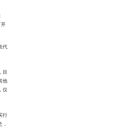
量
下开
法代
，目
其他
，
仅
买行
之，