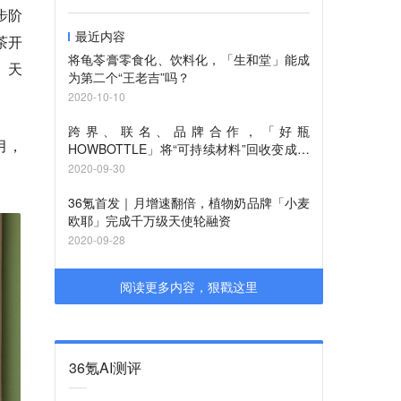
步阶
最近内容
茶开
将龟苓膏零食化、饮料化，「生和堂」能成
、天
为第二个“王老吉”吗？
2020-10-10
跨界、联名、品牌合作，「好瓶
 月，
HOWBOTTLE」将“可持续材料”回收变成一
件很酷的事情
2020-09-30
36氪首发｜月增速翻倍，植物奶品牌「小麦
欧耶」完成千万级天使轮融资
2020-09-28
阅读更多内容，狠戳这里
36氪AI测评