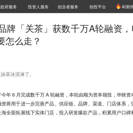
创投发布
项目推荐
核心服务
LP源计划
政府服务
投资人服务
创业者服务
创投平台
AI测
36氪Pro
VClub
VClub投资机构库
创投氪堂
城市之窗
投资机构职位推介
企业入驻
投资人认证
抹茶品牌「关茶」获数千万A轮融资，
要怎么走？
工抹茶冰淇淋了。
今年 6 月完成数千万 A 轮融资，本轮由顺为资本领投，华映资
融资将用于进一步完善产品、供应链、品牌、渠道、门店体系，
上海全面拓展线下实体门店，投入研发爆款产品，积累用户口碑