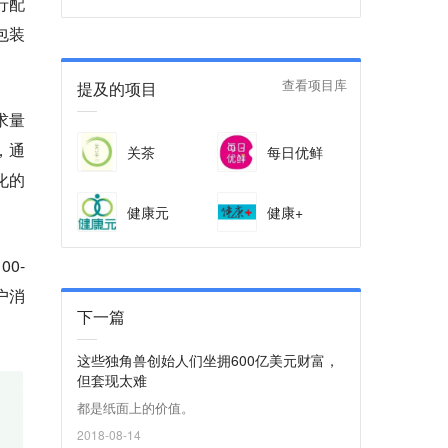
行配
包装
提及的项目
查看项目库
求量
，通
关茶
每日优鲜
化的
健康元
健康+
0-
户消
下一篇
这些独角兽创始人们坐拥600亿美元财富，
但套现太难
都是纸面上的价值。
2018-08-14