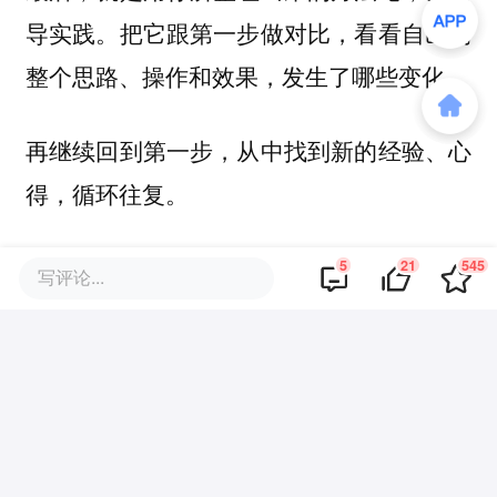
导实践。把它跟第一步做对比，看看自己的
整个思路、操作和效果，发生了哪些变化。
再继续回到第一步，从中找到新的经验、心
得，循环往复。
以上，就是通过体验和实践，总结、提炼出
5
21
545
写评论...
方法论的过程。
这也是一个跟本能做博弈的过程。
我们习惯的模式，总是遵循熟悉的路径。但