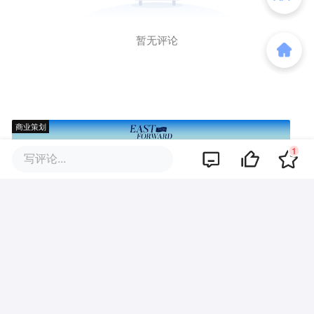
暂无评论
商业策划
1
写评论...
商务合作
关于我们
加入我们
联系我们
城市加盟
寻求报道
我要入驻
投资者关系
违法和不良信息、未成年人保护举报电话：010-89650707
举报邮箱：jubao@36kr.com 网上有害信息举报
© 2011~
2026
北京多氪信息科技有限公司 |
京ICP备12031756号-6