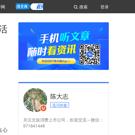
评网
搜索
登录
活
陈大志
见习作者
。
关注文娱消费上市公司，欢迎交流～微信：
971841448
点心