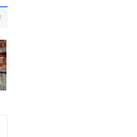
报
玩
身