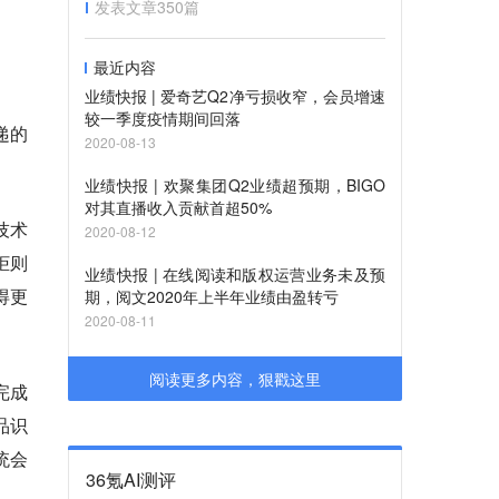
发表文章
350
篇
最近内容
业绩快报 | 爱奇艺Q2净亏损收窄，会员增速
较一季度疫情期间回落
递的
2020-08-13
。
业绩快报 | 欢聚集团Q2业绩超预期，BIGO
对其直播收入贡献首超50%
技术
2020-08-12
柜则
业绩快报 | 在线阅读和版权运营业务未及预
得更
期，阅文2020年上半年业绩由盈转亏
2020-08-11
阅读更多内容，狠戳这里
完成
品识
统会
36氪AI测评