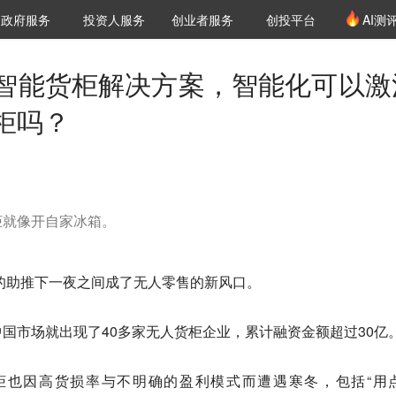
创投发布
项目推荐
核心服务
LP源计划
政府服务
投资人服务
创业者服务
创投平台
AI测
36氪Pro
VClub
VClub投资机构库
创投氪堂
城市之窗
投资机构职位推介
企业入驻
投资人认证
出智能货柜解决方案，智能化可以激
柜吗？
柜就像开自家冰箱。
本的助推下一夜之间成了无人零售的新风口。
国市场就出现了40多家无人货柜企业，累计融资金额超过30亿
柜也因高货损率与不明确的盈利模式而遭遇寒冬，包括“用