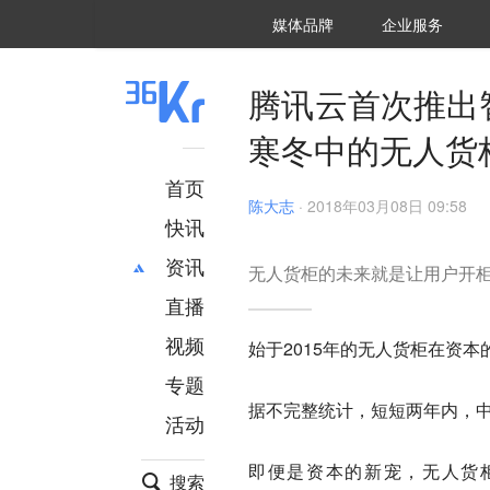
36氪Auto
数字时氪
企业号
未来消费
智能涌现
未来城市
启动Power on
媒体品牌
企业服务
企服点评
36氪出海
36氪研究院
潮生TIDE
36氪企服点评
36Kr研究院
36氪财经
职场bonus
36碳
后浪研究所
36Kr创新咨询
暗涌Waves
硬氪
氪睿研究院
​腾讯云首次推
寒冬中的无人货
首页
陈大志
·
2018年03月08日 09:58
快讯
资讯
无人货柜的未来就是让用户开
直播
最新
推荐
创投
财经
视频
始于2015年的无人货柜在资
汽车
AI
专题
科技
项目推荐
据不完整统计，短短两年内，中
活动
专精特新
安徽
即便是资本的新宠，无人货
搜索