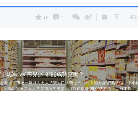
举
88
1
正规军”vs“跨界派”谁能成功突围？
”消息频现，市场一度以为无人货架风口大势已去。在“明星玩家战略收缩、中小
么近日曝出将发力无人货架市场的消息。目前在这条“拥挤”的赛道上，有零售出
、快递等行业的“跨界派”，到底谁能成功突围，成为行业寡头？你怎么看？