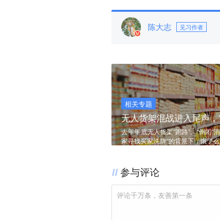
陈大志
见习作者
相关专题
无人货架混战进入尾声，“
去年年底无人货架“跑路”、“倒闭
家寻找买家洗牌”的背景下，饿了
的“正规军”，也有出身外卖、电商
参与评论
评论千万条，友善第一条