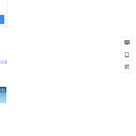
论
回复
策划