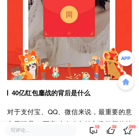
40亿红包鏖战的背后是什么
对于支付宝、QQ、微信来说，最重要的意
义无疑是AT两家对移动支付市场份额的持
12
36
299
写评论...
续争夺。