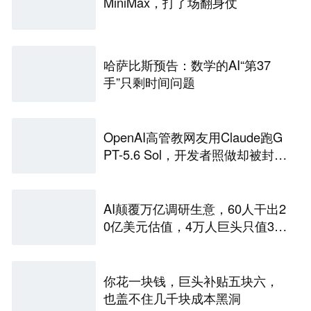
MiniMax，打了场翻身仗
哈萨比斯预告：数学的AI“第37
手”只剩时间问题
OpenAI高管教网友用Claude跑G
PT-5.6 Sol，开发者照做却被封
号，CC之父火速下场回应后还想
挖角却遭拒
AI颠覆万亿调研生意，60人干出2
0亿美元估值，4万人巨头只值34
亿美元
你花一块钱，巨头补贴五块六，
也盖不住几千块成本黑洞