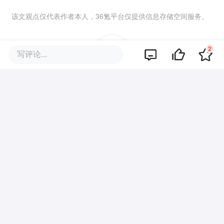
该文观点仅代表作者本人，36氪平台仅提供信息存储空间服务。
2
写评论...
0
好文章，需要你的鼓励
报道的项目
星辰新能
我要联络
全钒液流储能系统研发商
品牌专题