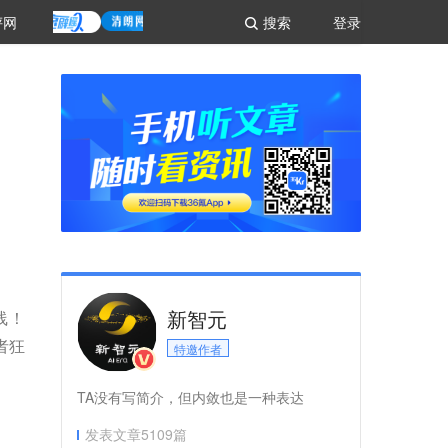
评网
搜索
登录
新智元
线！
者狂
特邀作者
TA没有写简介，但内敛也是一种表达
发表文章
5109
篇