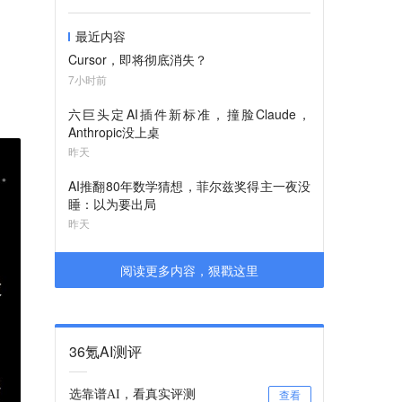
最近内容
Cursor，即将彻底消失？
7小时前
六巨头定AI插件新标准，撞脸Claude，
Anthropic没上桌
昨天
AI推翻80年数学猜想，菲尔兹奖得主一夜没
睡：以为要出局
昨天
阅读更多内容，狠戳这里
36氪AI测评
选靠谱AI，看真实评测
查看