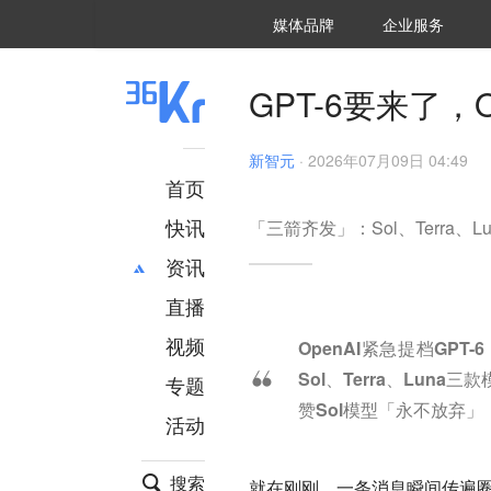
36氪Auto
数字时氪
企业号
未来消费
智能涌现
未来城市
启动Power on
媒体品牌
企业服务
企服点评
36氪出海
36氪研究院
潮生TIDE
36氪企服点评
36Kr研究院
36氪财经
职场bonus
36碳
后浪研究所
36Kr创新咨询
暗涌Waves
硬氪
氪睿研究院
GPT-6要来了，
新智元
·
2026年07月09日 04:49
首页
快讯
「三箭齐发」：Sol、Terra、L
资讯
直播
最新
推荐
创投
财经
视频
OpenAI紧急提档GPT
汽车
AI
Sol、Terra、Lu
专题
科技
项目推荐
赞Sol模型「永不放弃
活动
专精特新
安徽
搜索
就在刚刚，一条消息瞬间传遍