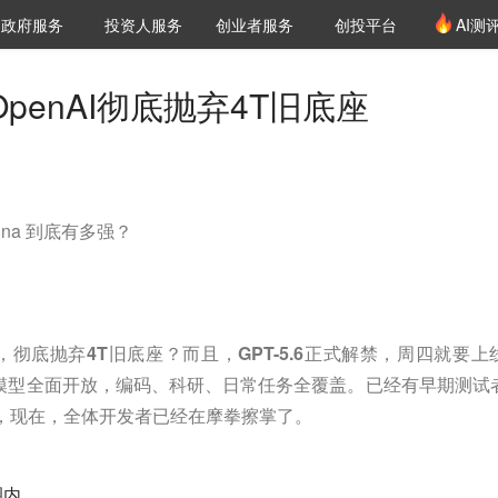
创投发布
项目推荐
核心服务
LP源计划
政府服务
投资人服务
创业者服务
创投平台
AI测
36氪Pro
VClub
VClub投资机构库
创投氪堂
城市之窗
投资机构职位推介
企业入驻
投资人认证
OpenAI彻底抛弃4T旧底座
una 到底有多强？
-6，彻底抛弃4T旧底座？而且，GPT-5.6正式解禁，周四就要上
na三款模型全面开放，编码、科研、日常任务全覆盖。已经有早期测试
」，现在，全体开发者已经在摩拳擦掌了。
圈内。