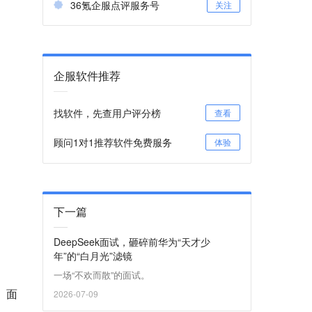
36氪企服点评服务号
关注
企服软件推荐
找软件，先查用户评分榜
查看
顾问1对1推荐软件免费服务
体验
下一篇
DeepSeek面试，砸碎前华为“天才少
年”的“白月光”滤镜
一场“不欢而散”的面试。
日）面
2026-07-09