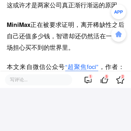
这或许才是两家公司真正渐行渐远的原因。
MiniMax正在被要求证明，离开稀缺性之后
自己还值多少钱，智谱却还仍然活在一个市
场担心买不到的世界里。
本文来自微信公众号
“超聚焦foci”
，作者：
肖恩，36氪经授权发布。
1
5
2
写评论...
该文观点仅代表作者本人，36氪平台仅提供信息存储空间服务。
5