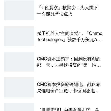
「C位观察」核聚变：为人类下
一次能源革命点火
赋予机器人“空间直觉”，「Ommo
Technologies」获数千万美元A轮
融资｜36氪首发
CMC资本王鹤宇：回到没有AI的
那一天，去寻找投资的“第一性原
理” | CMC Insights
CMC资本投资赣锋锂电，战略布
局锂电全产业链，卡位固态电池
技术前沿 | CMC Portfolios
【月度宏观】内需有所走弱，关