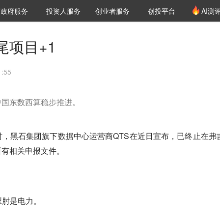
创投发布
项目推荐
核心服务
LP源计划
政府服务
投资人服务
创业者服务
创投平台
AI测
36氪Pro
VClub
VClub投资机构库
创投氪堂
城市之窗
投资机构职位推介
企业入驻
投资人认证
尾项目+1
:55
中国东数西算稳步推进。
，黑石集团旗下数据中心运营商QTS在近日宣布，已终止在弗
所有相关申报文件。
掣肘是电力。