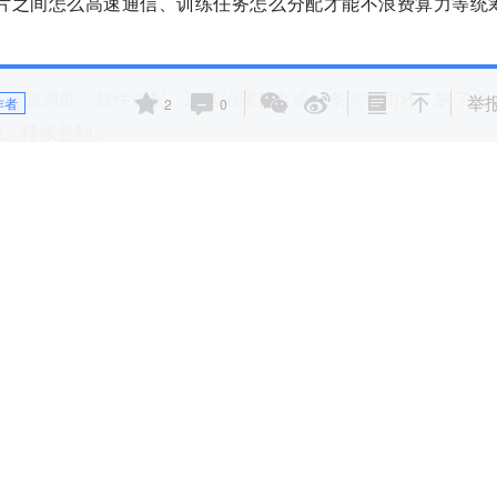
片之间怎么高速通信、训练任务怎么分配才能不浪费算力等统
、能源调度、软件适配、运营治理整合成一条完整闭环。缺了任
举
作者
2
0
地、持续盈利。
而是整合土地、电力、散热、网络、软硬件调度的全栈系统集
尾”，在美国已不是头一遭了。
报道，美国今年计划竣工的数据中心项目中，近40%面临延期风
重点项目预计将推迟三个月以上。
撤回印第安纳州Franklin Township数据中心计划。在亚利桑那
官员拒绝批准必要的重新分区后，撤回了价值140亿美元的项目计划