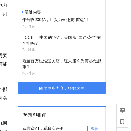
电力
最近内容
，到
年营收200亿，巨头为何还要“擦边”？
7小时前
FCC盯上中国的“光”，美国版“国产替代”有
可能吗？
7小时前
需要
粉丝百万也难逃关店，红人服饰为何越做越
可能
难？
8小时前
阅读更多内容，狠戳这里
外部
商头
36氪AI测评
电网
选靠谱AI，看真实评测
查看