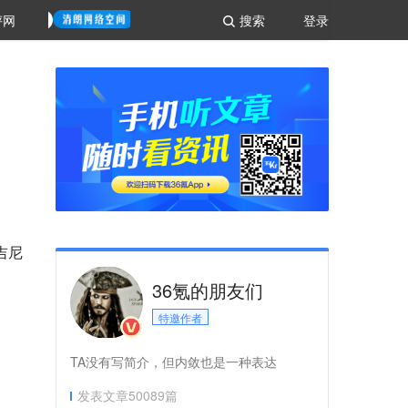
评网
搜索
登录
吉尼
36氪的朋友们
特邀作者
TA没有写简介，但内敛也是一种表达
发表文章
50089
篇