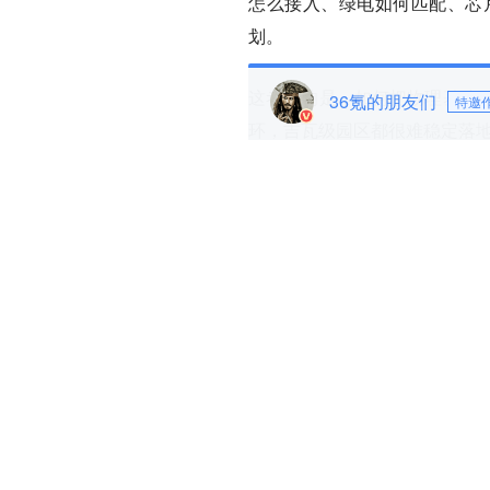
怎么接入、绿电如何匹配、芯
划。
这考验的是，如何把物理基建
36氪的朋友们
特邀
环，吉瓦级园区都很难稳定落
说白了，美国缺的不是芯片，
力。
事实上，算力中心项目面临“烂
据英国《金融时报》4月18日
微软、OpenAI等科技巨头的
此前，Google在2025年9月
谷，开发公司Tract在城市