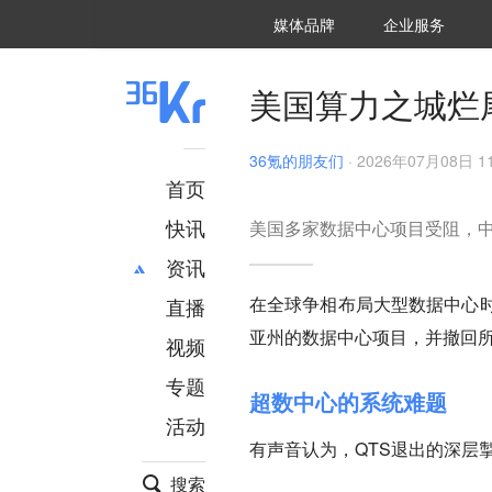
36氪Auto
数字时氪
企业号
未来消费
智能涌现
未来城市
启动Power on
媒体品牌
企业服务
企服点评
36氪出海
36氪研究院
潮生TIDE
36氪企服点评
36Kr研究院
36氪财经
职场bonus
36碳
后浪研究所
36Kr创新咨询
暗涌Waves
硬氪
氪睿研究院
美国算力之城烂
36氪的朋友们
·
2026年07月08日 11
首页
快讯
美国多家数据中心项目受阻，
资讯
在全球争相布局大型数据中心时
直播
最新
推荐
亚州的数据中心项目，并撤回
创投
财经
视频
汽车
AI
专题
超数中心的系统难题
科技
项目推荐
活动
专精特新
安徽
有声音认为，QTS退出的深层
搜索