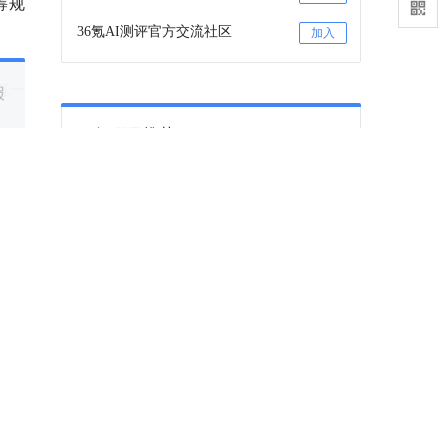
筹规
36氪AI测评官方交流社区
加入
何一
报
36氪项目推荐
成能
咨询项目审核和入驻
联系
36氪项目推荐订阅号
关注
险，
下一篇
内存涨成“电子黑金”，深圳华强北正批量生
产富豪
州的西
真正赚钱的是厂商。
。在
2026-07-08