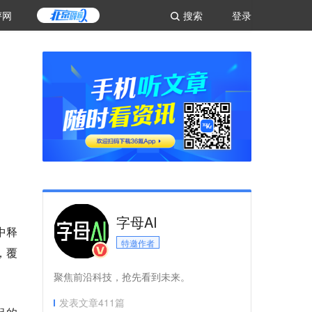
评网
搜索
登录
字母AI
中释
特邀作者
，覆
聚焦前沿科技，抢先看到未来。
发表文章
411
篇