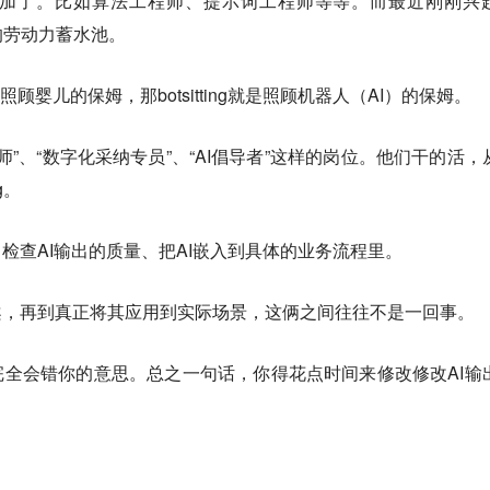
加了。比如算法工程师、提示词工程师等等。而最近刚刚兴
为新的劳动力蓄水池。
ting是指照顾婴儿的保姆，那botsitting就是照顾机器人（AI）的保姆。
I培训师”、“数字化采纳专员”、“AI倡导者”这样的岗位。他们干的活，
g。
检查AI输出的质量、把AI嵌入到具体的业务流程里。
案，再到真正将其应用到实际场景，这俩之间往往不是一回事。
完全会错你的意思。总之一句话，你得花点时间来修改修改AI输