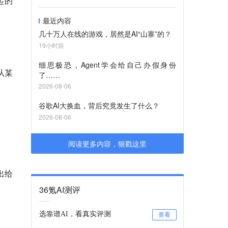
起的
最近内容
几十万人在线的游戏，居然是AI“山寨”的？
19小时前
细思极恐，Agent学会给自己办假身份
从某
了……
2026-08-06
谷歌AI大换血，背后究竟发生了什么？
2026-08-06
阅读更多内容，狠戳这里
出给
36氪AI测评
选靠谱AI，看真实评测
查看