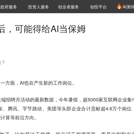
创投发布
项目推荐
核心服务
LP源计划
政府服务
投资人服务
创业者服务
创投平台
AI测
36氪Pro
VClub
VClub投资机构库
创投氪堂
城市之窗
投资机构职位推介
企业入驻
投资人认证
后，可能得给AI当保姆
池？
另一方面，AI也在产生新的工作岗位。
端招聘月活动的最新数据，今年暑假，超5000家互联网企业集
东、腾讯、字节跳动、美团等头部企业合计贡献超4.6万个岗位
能计算等前沿方向。