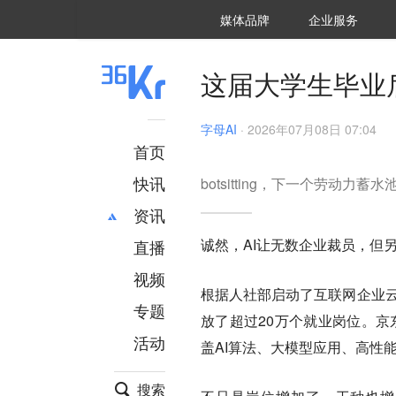
36氪Auto
数字时氪
企业号
未来消费
智能涌现
未来城市
启动Power on
媒体品牌
企业服务
企服点评
36氪出海
36氪研究院
潮生TIDE
36氪企服点评
36Kr研究院
36氪财经
职场bonus
36碳
后浪研究所
36Kr创新咨询
暗涌Waves
硬氪
氪睿研究院
这届大学生毕业
字母AI
·
2026年07月08日 07:04
首页
快讯
botsitting，下一个劳动力蓄水
资讯
诚然，AI让无数企业裁员，但
直播
最新
推荐
创投
财经
视频
根据人社部启动了互联网企业云
汽车
AI
专题
放了超过20万个就业岗位。京
科技
项目推荐
活动
专精特新
安徽
盖AI算法、大模型应用、高性
搜索