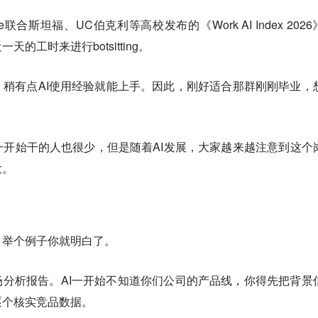
titute联合斯坦福、UC伯克利等高校发布的《Work AI Index 202
的工时来进行botsitting。
什么难活，稍有点AI使用经验就能上手。因此，刚好适合那群刚刚毕业，
开始干的人也很少，但是随着AI发展，大家越来越注意到这个
大。
啥活？举个例子你就明白了。
场分析报告。AI一开始不知道你们公司的产品线，你得先把背景
逐个核实竞品数据。