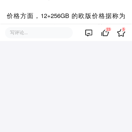
价格方面，12+256GB 的欧版价格据称为
1299 欧元（约合 1 万元），韩版则是
23
5
写评论...
1,683,000 韩元（约合 7500 元）。
以此为参考，Z Flip8 国行起售价有可能会
保持 7999 元不变。
考虑到如今手机厂商纷纷放弃小折叠、moto
的系统又不太合国内用户的口味，
Z Flip8
或许会成为未来国内能买到的小折叠「独
。
苗」