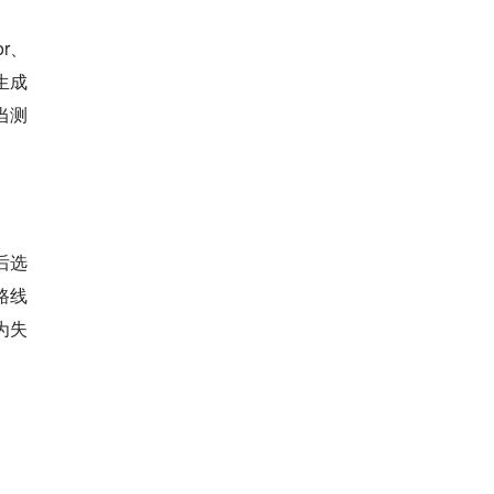
or、
再生成
当测
然后选
路线
为失