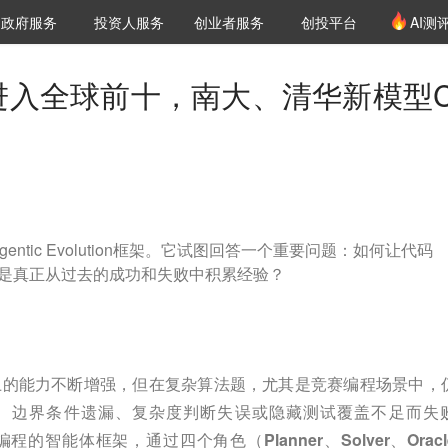
创投发布
项目推荐
核心服务
LP源计划
政府服务
投资人服务
创业者服务
创投平台
AI测
36氪Pro
VClub
VClub投资机构库
创投氪堂
城市之窗
投资机构职位推介
企业入驻
投资人认证
t进入全球前十，南大、清华新模型C
gentic Evolution框架。它试图回答一个重要问题：如何让代码
，而是真正从过去的成功和失败中积累经验？
上的能力不断增强，但在复杂算法题，尤其是竞赛编程场景中，
、边界条件遗漏、复杂度判断失误或隐藏测试覆盖不足而失
编程的智能体框架，通过四个角色（Planner、Solver、Orac