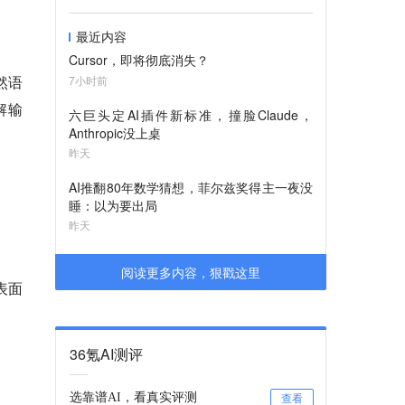
最近内容
Cursor，即将彻底消失？
然语
7小时前
解输
六巨头定AI插件新标准，撞脸Claude，
Anthropic没上桌
昨天
AI推翻80年数学猜想，菲尔兹奖得主一夜没
睡：以为要出局
昨天
阅读更多内容，狠戳这里
表面
36氪AI测评
选靠谱AI，看真实评测
查看