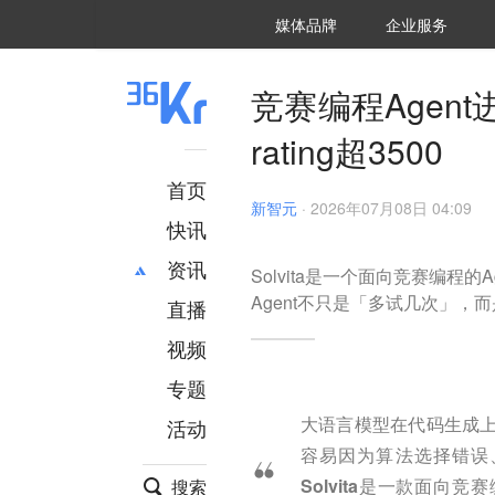
36氪Auto
数字时氪
企业号
未来消费
智能涌现
未来城市
启动Power on
媒体品牌
企业服务
企服点评
36氪出海
36氪研究院
潮生TIDE
36氪企服点评
36Kr研究院
36氪财经
职场bonus
36碳
后浪研究所
36Kr创新咨询
暗涌Waves
硬氪
氪睿研究院
竞赛编程Agen
rating超3500
首页
新智元
·
2026年07月08日 04:09
快讯
资讯
Solvita是一个面向竞赛编程的A
Agent不只是「多试几次」
直播
最新
推荐
创投
财经
视频
汽车
AI
专题
科技
项目推荐
大语言模型在代码生成
活动
专精特新
安徽
容易因为算法选择错误
Solvita是一款面向竞赛
搜索