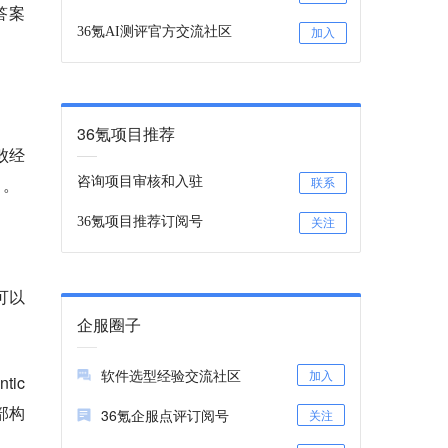
答案
36氪AI测评官方交流社区
加入
36氪项目推荐
败经
」。
咨询项目审核和入驻
联系
36氪项目推荐订阅号
关注
可以
企服圈子
软件选型经验交流社区
加入
ic
外部构
36氪企服点评订阅号
关注