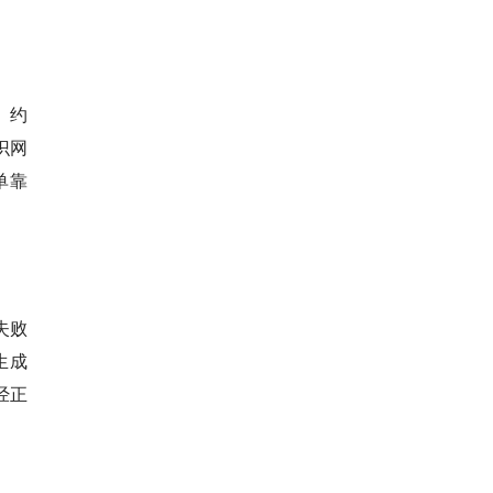
、约
识网
单靠
失败
量生成
经正