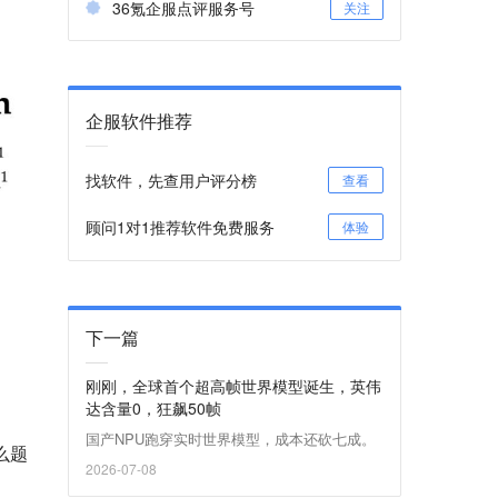
36氪企服点评服务号
关注
企服软件推荐
珍客SCRM
评
荟聚
评
度言软件
评
找软件，先查用户评分榜
查看
么题
顾问1对1推荐软件免费服务
体验