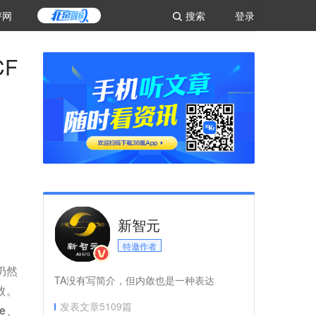
评网
搜索
登录
F
新智元
特邀作者
仍然
TA没有写简介，但内敛也是一种表达
败。
发表文章
5109
篇
le、