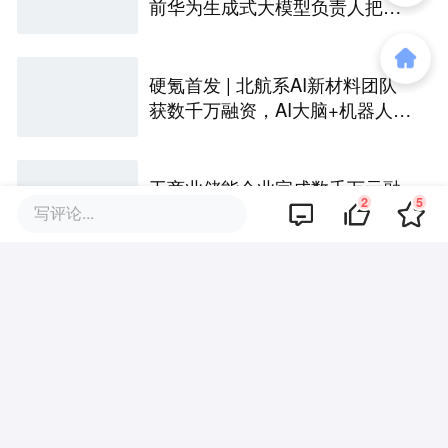
前华为生成式大模型负责人把家
务机器人折进40厘米
硬氪首发 | 北航系AI新材料团队
获数千万融资，AI大脑+机器人自
主实验室已商业化
工商业储能企业完成数千万元融
2
5
资，2026上半年海外终端占比超
写评论...
八成｜硬氪首发
硬氪首发 | 获李泽湘三轮押注，
浙大博士做出全球首款视觉售后
技术客服机器人
评论区