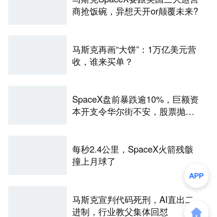
商抢饭碗，异想天开or颠覆未来?
马斯克再画“大饼”：1万亿美元营
收，谁来买单？
SpaceX盘前暴跌逾10%，巨额资
本开支令华尔街不安，股票抛
售“难以抗拒”
每秒2.4公里，SpaceX火箭残骸
撞上月球了
马斯克宣判代码死刑，AI直出二
进制，行业教父集体回怼