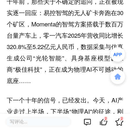
十年前，那些关于不确定的追问，正在被现
实逐一回应：易控智驾的无人矿卡奔跑在30
个矿区，Momenta的智驾方案搭载于数百万
台量产车上，零一汽车2025年营收同比增长
320.8%至5.22亿元人民币，数据采集与仿真
生成公司“光轮智能”、具身基座模型训练
商“极佳科技”，正在成为物理AI不可撼动的
底座……
下一个十年的信号，已经发出。今天，AI产
业走过上半场，下半场“物理AI"的征途，刚
2
2
刚启程。
写评论...