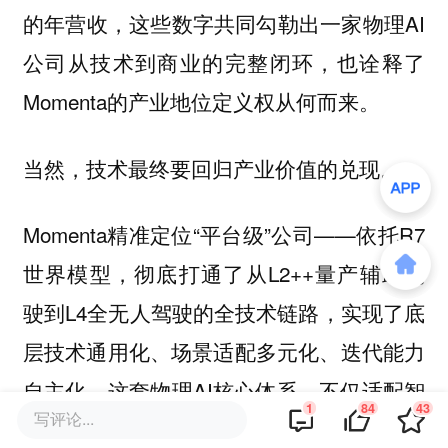
的年营收，这些数字共同勾勒出一家物理AI
公司从技术到商业的完整闭环，也诠释了
Momenta的产业地位定义权从何而来。
当然，技术最终要回归产业价值的兑现。
Momenta精准定位“平台级”公司——依托R7
世界模型，彻底打通了从L2++量产辅助驾
驶到L4全无人驾驶的全技术链路，实现了底
层技术通用化、场景适配多元化、迭代能力
自主化。这套物理AI核心体系，不仅适配智
1
84
43
写评论...
能出行场景，更可延伸至无人物流、无人货