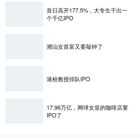
首日高开177.5%，大专生干出一
个千亿IPO
潮汕女首富又要敲钟了
港校教授排队IPO
17.96万亿，网球女皇的咖啡店要
IPO了