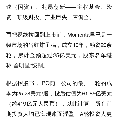
速（国资）、兆易创新——主权基金、险
资、顶级财投、产业巨头一应俱全。
而把视线拉回到上市前，Momenta早已是一
级市场的当红炸子鸡，成立10年，融资20余
轮，累计金额超过25亿美元，股东名单堪
称“全明星”级别。
根据招股书，IPO前，公司的最后一轮的成
本为25.28美元/股，投后估值为61.85亿美元‌
（约419亿元人民币），以此计算，所有前
期投资人均已实现账面浮盈，A轮投资人更