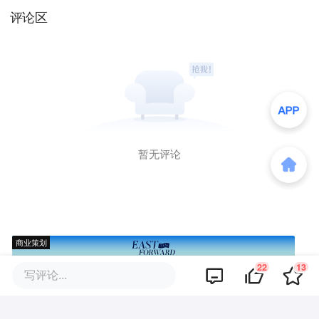
评论区
暂无评论
商业策划
22
13
写评论...