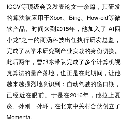
ICCV等顶级会议发表论文十余篇，其研发
的算法被应用于Xbox、Bing、How-old等微
软产品。时间来到2015年，他加入了“AI四
小龙”之一的商汤科技出任执行研发总监，
完成了从学术研究到产业实战的身份切换。
此后两年，曹旭东带队完成了多个计算机视
觉算法的量产落地，也正是在此期间，让他
越来越强烈地意识到：自动驾驶的窗口期，
已经近在眼前。于是在2016年，他拉上夏
炎、孙刚、孙环，在北京中关村合伙创立了
Momenta。