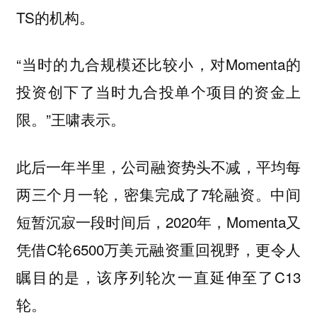
TS的机构。
“当时的九合规模还比较小，对Momenta的
投资创下了当时九合投单个项目的资金上
限。”王啸表示。
此后一年半里，公司融资势头不减，平均每
两三个月一轮，密集完成了7轮融资。中间
短暂沉寂一段时间后，2020年，Momenta又
凭借C轮6500万美元融资重回视野，更令人
瞩目的是，该序列轮次一直延伸至了C13
轮。