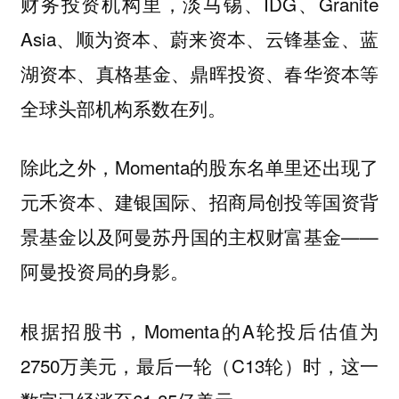
财务投资机构里，淡马锡、IDG、Granite
Asia、顺为资本、蔚来资本、云锋基金、蓝
湖资本、真格基金、鼎晖投资、春华资本等
全球头部机构系数在列。
除此之外，Momenta的股东名单里还出现了
元禾资本、建银国际、招商局创投等国资背
景基金以及阿曼苏丹国的主权财富基金——
阿曼投资局的身影。
根据招股书，Momenta的A轮投后估值为
2750万美元，最后一轮（C13轮）时，这一