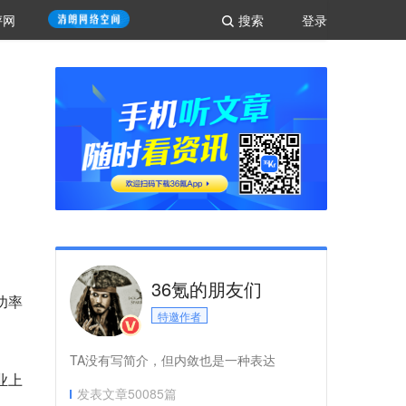
评网
搜索
登录
36氪的朋友们
功率
特邀作者
TA没有写简介，但内敛也是一种表达
业上
发表文章
50085
篇