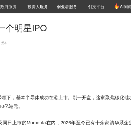
创投发布
项目推荐
核心服务
LP源计划
政府服务
投资人服务
创业者服务
创投平台
AI测
36氪Pro
VClub
VClub投资机构库
创投氪堂
城市之窗
投资机构职位推介
企业入驻
投资人认证
个明星IPO
:54
。
带领下，基本半导体成功在港上市。刚一开盘，这家聚焦碳化硅
10亿港元。
同日上市的Momenta在内，2026年至今已有十余家清华系企