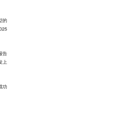
型的
25
报告
发上
成功