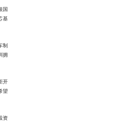
银国
芯基
车制
圳拥
炬开
希望
投资