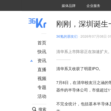
36氪Auto
数字时氪
企业号
未来消费
智能涌现
未来城市
启动Power on
媒体品牌
企业服务
企服点评
36氪出海
36氪研究院
潮生TIDE
36氪企服点评
36Kr研究院
36氪财经
职场bonus
36碳
后浪研究所
36Kr创新咨询
暗涌Waves
硬氪
氪睿研究院
刚刚，深圳诞生一
36氪的朋友们
·
2026年07月08日 01
首页
快讯
清华系上市阵容正在加速扩大
资讯
清华系又收获了明星IPO。
直播
最新
推荐
创投
财经
视频
7月8日，在清华校友汪之涵的
汽车
AI
专题
器件的半导体公司，市值超过1
科技
项目推荐
活动
专精特新
安徽
不完全统计，包括基本半导体及
搜索