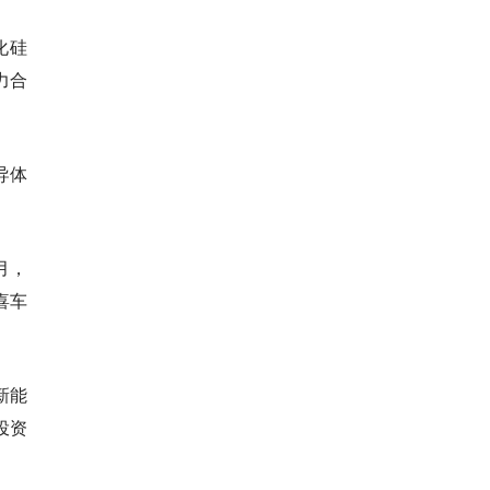
化硅
力合
导体
月，
喜车
新能
投资