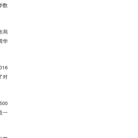
华数
布局
清华
16
了对
00
造一