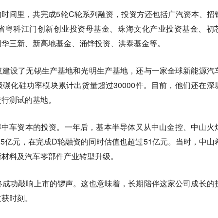
时间里，共完成5轮C轮系列融资，投资方还包括广汽资本、招
省粤科江门创新创业投资母基金、珠海文化产业投资基金、初
国华三新、新高地基金、涌铧投资、洪泰基金等。
仅建设了无锡生产基地和光明生产基地，还与一家全球新能源汽
碳化硅功率模块累计出货量超过30000件。目前，他们还在深
进行测试的基地。
获得中车资本的投资。一年后，基本半导体又从中山金控、中山火
.5亿元，在完成D轮融资的同时估值也超过51亿元。当时，中山
新材料及汽车零部件产业转型升级。
终成功敲响上市的锣声。这也意味着，长期陪伴这家公司成长的
收获时刻。