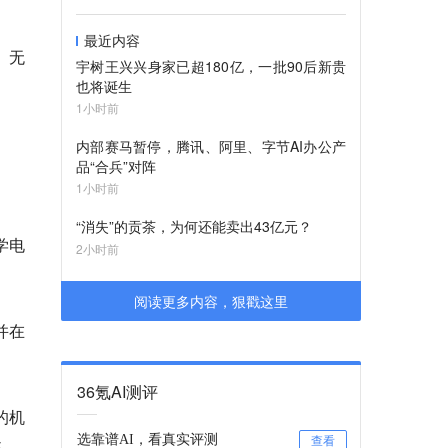
最近内容
、无
宇树王兴兴身家已超180亿，一批90后新贵
也将诞生
1小时前
内部赛马暂停，腾讯、阿里、字节AI办公产
品“合兵”对阵
1小时前
“消失”的贡茶，为何还能卖出43亿元？
学电
2小时前
阅读更多内容，狠戳这里
并在
36氪AI测评
的机
选靠谱AI，看真实评测
查看
路。