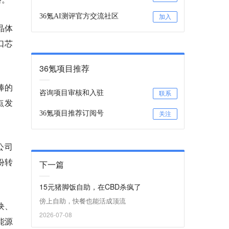
36氪AI测评官方交流社区
加入
晶体
口芯
36氪项目推荐
捧的
咨询项目审核和入驻
联系
点发
36氪项目推荐订阅号
关注
公司
股份转
下一篇
15元猪脚饭自助，在CBD杀疯了
傍上自助，快餐也能活成顶流
块、
2026-07-08
能源