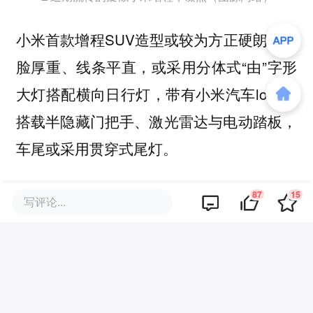
小米首款增程SUV造型或较为方正硬朗，前
脸厚重、线条平直，或采用分体式“由”字形
大灯搭配横向日行灯，带有小米汽车logo，
搭载半隐藏门把手、激光雷达与电动踏板，
车尾或采用贯穿式尾灯。
并且，新车有望推出2种座位布局以及出厂
87
15
写评论...
就带升降顶篷的版本。
其中，七座版车长或超5.2米、轴距或超3.1
米，平直车顶与垂直尾窗保障第三排坐着不