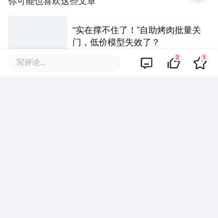
你可能也喜欢这些文章
“实在撑不住了！”自助烤肉批量关
门，低价模型失效了？
2
1
写评论...
超20+茶咖入局，平台加码大
战，今年“秋一杯”为何热不起来？
安踏看上的韩流巨头，要在中
国“五年开百店”
粉丝百万也难逃关店，红人服饰
为何越做越难？