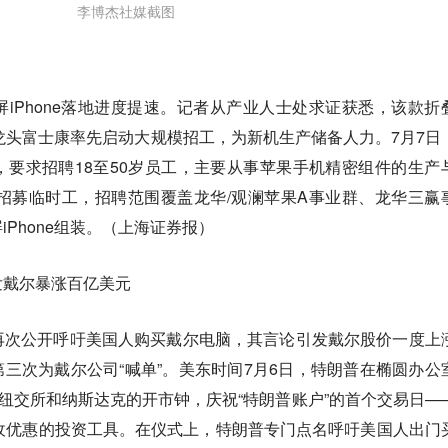
李博杰社媒截图
iPhone落地进度提速。记者从产业人士处求证获悉，该款折
代工龙头富士康率先启动大规模招工，为新机生产储备人力。7月7日
要求招聘18至50岁员工，主要从事苹果手机精密组件的生产
招募临时工，招聘范围覆盖龙华/观澜苹果A事业群、龙华三赢
Phone组装。（上海证券报）
发戴尔暴涨百亿美元
再次公开呼吁美国人购买戴尔电脑，其言论引发戴尔股价一度上
第三次为戴尔公司“喊单”。美东时间7月6日，特朗普在椭圆办公
响纽交所和纳斯达克的开市钟，庆祝“特朗普账户”的首个交易日—
收优惠的投资工具。在仪式上，特朗普专门点名呼吁美国人出门