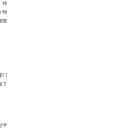
。特
“特
都曾
零门
据了
。
型平