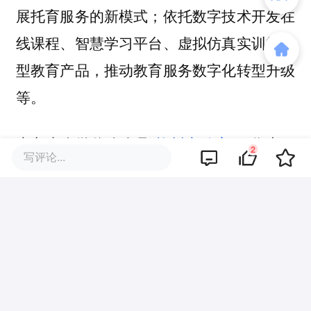
展托育服务的新模式；依托数字技术开发在
线课程、智慧学习平台、虚拟仿真实训等新
型教育产品，推动教育服务数字化转型升级
等。
本文来自微信公众号
“橡树实验室”
，作者：
2
写评论...
橡树作者，36氪经授权发布。
该文观点仅代表作者本人，36氪平台仅提供信息存储空间服务。
2
好文章，需要你的鼓励