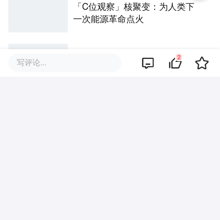
「C位观察」核聚变：为人类下
一次能源革命点火
赋予机器人“空间直觉”，「Ommo
2
写评论...
Technologies」获数千万美元A轮
融资｜36氪首发
CMC资本王鹤宇：回到没有AI的
那一天，去寻找投资的“第一性原
理” | CMC Insights
CMC资本投资赣锋锂电，战略布
局锂电全产业链，卡位固态电池
技术前沿 | CMC Portfolios
【月度宏观】内需有所走弱，关