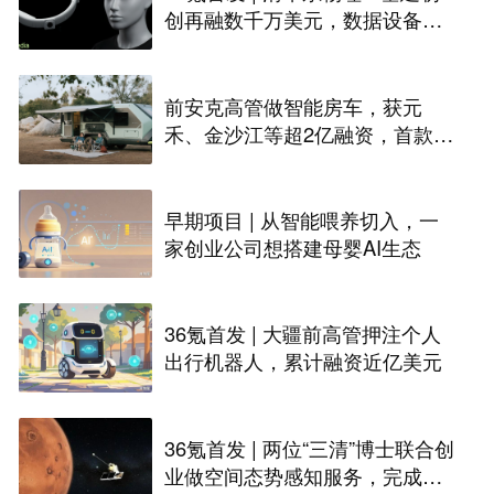
创再融数千万美元，数据设备进
入全球化规模交付
前安克高管做智能房车，获元
禾、金沙江等超2亿融资，首款产
品2027年初量产｜硬氪首发
早期项目 | 从智能喂养切入，一
家创业公司想搭建母婴AI生态
36氪首发 | 大疆前高管押注个人
出行机器人，累计融资近亿美元
36氪首发 | 两位“三清”博士联合创
业做空间态势感知服务，完成数