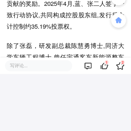
贡献的奖励。2025年4月,蓝、张二人签了一
致行动协议,共同构成控股股东组,发行后合
计控制约35.19%投票权。
除了张磊，研发副总裁
博士,同济大
陈慧勇
学车辆工程博士,曾任宇通客车新能源整车
1
2
写评论...
控制专业首席工程师;监事会主席李机智,也
曾在宇通任职。战略生态副总裁
,浙大
林巧
本硕博,曾
领导阿里巴巴菜鸟的无人车工程
。CFO曲晓燕,则做过创新工场(李开复)
团队
的投资合伙人。