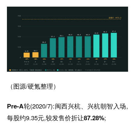
（图源/硬氪整理）
(2020/7):闽西兴杭、兴杭朝智入场,
Pre-A轮
每股约9.35元,较发售价
;
折让87.28%