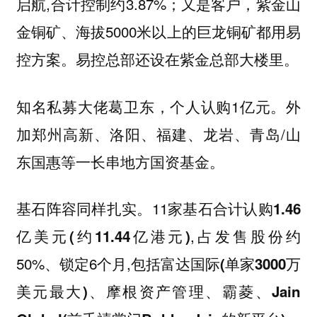
启航,合计控制约3.87%；又是客户，紫金山
金铜矿、海拔5000米以上的巨龙铜矿都用易
控方案。易控总部还设在紫金总部大楼里。
个人认购1亿元。外
知名私募大佬葛卫东，
加郑州高新、洛阳、福建、龙岩、青岛/山
东国惠等一长串地方国资基金。
基石阵容同样扎实。11家基石合计认购
1.46
,占发售股份约
亿美元(约11.44亿港元)
50%、锁定6个月,包括
富达国际(单家3000万
美元最大)、摩根资产管理、霸菱、Jain