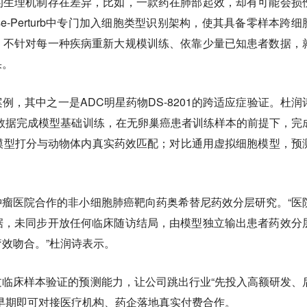
的生理机制存在差异，比如，一款药在肺部起效，却有可能会损
e-Perturb中专门加入细胞类型识别架构，使其具备零样本跨细
，不针对每一种疾病重新大规模训练、依靠少量已知患者数据，
果。
例，其中之一是ADC明星药物DS-8201的跨适应症验证。杜润
数据完成模型基础训练，在无卵巢癌患者训练样本的前提下，完
模型打分与动物体内真实药效匹配；对比通用虚拟细胞模型，预
瘤医院合作的非小细胞肺癌靶向药奥希替尼药效分层研究。“医
据，未同步开放任何临床随访结局，由模型独立输出患者药效分
效吻合。”杜润诗表示。
临床样本验证的预测能力，让公司跳出行业“先投入高额研发、
早期即可对接医疗机构、药企落地真实付费合作。