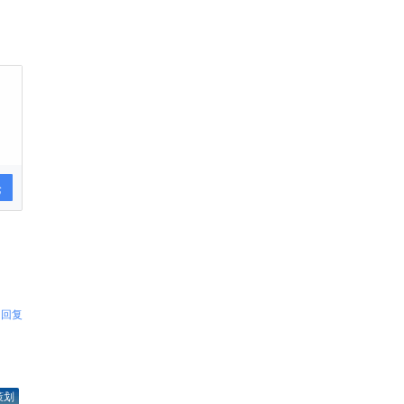
论
回复
策划