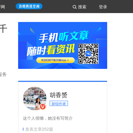
评网
搜索
登录
千
服务
胡香赟
新锐作者
这个人很懒，她没有写简介
发表文章
252
篇