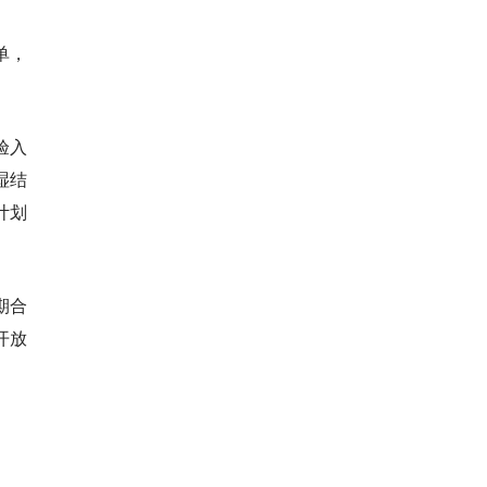
单，
验入
湿结
计划
期合
开放