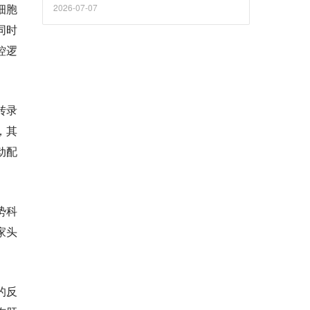
细胞
2026-07-07
同时
控逻
转录
，其
动配
势科
家头
的反