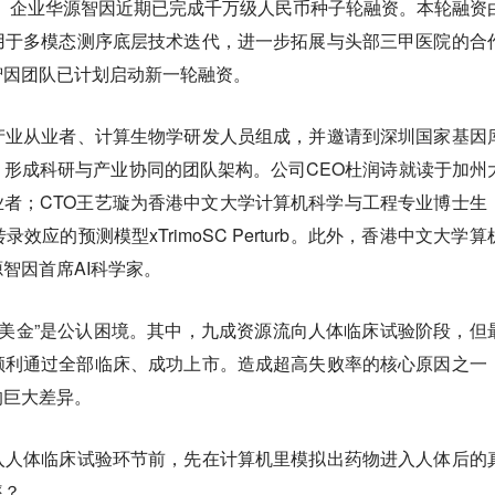
IVC）企业华源智因近期已完成千万级人民币种子轮融资。本轮融资
用于多模态测序底层技术迭代，进一步拓展与头部三甲医院的合
智因团队已计划启动新一轮融资。
产业从业者、计算生物学研发人员组成，并邀请到深圳国家基因
形成科研与产业协同的团队架构。公司CEO杜润诗就读于加州
业者；CTO王艺璇为香港中文大学计算机科学与工程专业博士生
应的预测模型xTrimoSC Perturb。此外，香港中文大学算
智因首席AI科学家。
0亿美金”是公认困境。其中，九成资源流向人体临床试验阶段，但
顺利通过全部临床、成功上市。造成超高失败率的核心原因之一
的巨大差异。
入人体临床试验环节前，先在计算机里模拟出药物进入人体后的
率？