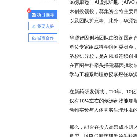
36氪获悉，AI虚拟细胞（A
木创投领投，募集资金将主要
项目推荐
以及团队扩充等。此外，华源
我要入驻
华源智因创始团队由资深医药
城市合作
单位专家组成科学顾问委员会，
洛杉矶分校，是AI领域连续创
在百图生科牵头搭建基因扰动转录效
学与工程系助理教授李煜任华源
在新药研发领域，“10年、1
仅有10%左右的候选药物能够
动物实验与人体真实生理环境
那么，能否在投入高昂成本进
反应，以降低新药研发的失败