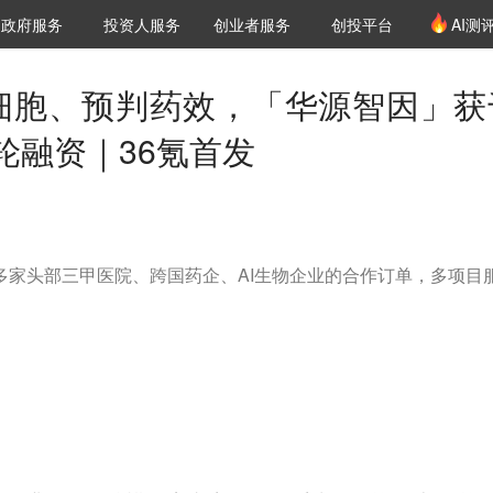
创投发布
项目推荐
核心服务
LP源计划
政府服务
投资人服务
创业者服务
创投平台
AI测
36氪Pro
VClub
VClub投资机构库
创投氪堂
城市之窗
投资机构职位推介
企业入驻
投资人认证
人类细胞、预判药效，「华源智因」获
轮融资｜36氪首发
多家头部三甲医院、跨国药企、AI生物企业的合作订单，多项目