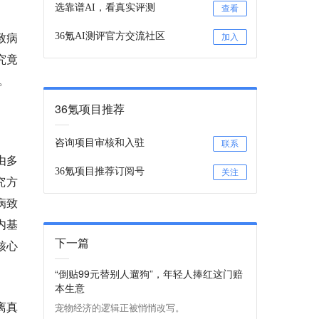
选靠谱AI，看真实评测
查看
致病
36氪AI测评官方交流社区
加入
究竟
。
36氪项目推荐
咨询项目审核和入驻
联系
由多
36氪项目推荐订阅号
关注
究方
病致
内基
下一篇
核心
“倒贴99元替别人遛狗”，年轻人捧红这门赔
本生意
离真
宠物经济的逻辑正被悄悄改写。