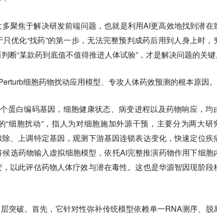
大多聚焦于解决研发前端问题，也就是利用AI更高效地找到潜在
只优化“找药”的第一步，无法完整预判成药后用到人身上时，
判断“某款药到底值不值得推进人体试验”，才是解决问题的关键
-Perturb细胞药物扰动应用模型、专攻人体药效预测的根本原因。
万个蛋白编码基因，细胞健康状态、病变进程以及药物响应，均
的“细胞扰动”，指人为对细胞施加外源干预，主要分为两大研
敲除、上调特定基因，观测下游基因连锁表达变化，快速定位疾
候选药物输入虚拟细胞模型，依托AI完整推演药物作用下细胞
变，以此评估药物人体疗效与潜在毒性。这也是华源智因现阶段
b主要有两层突破。首先，它针对性弥补传统模型依赖单一RNA测序、脱