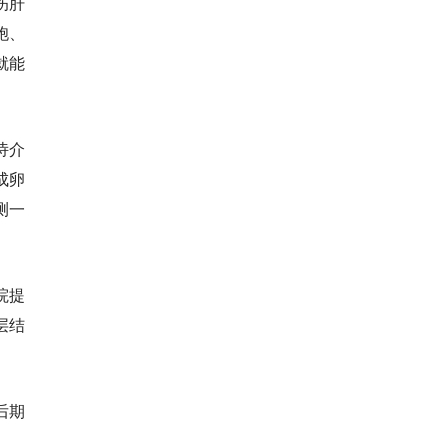
伤肝
胞、
就能
诗介
成卵
测一
院提
层结
后期