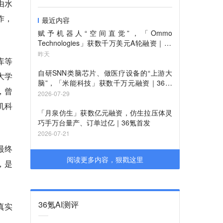
由水
作，
最近内容
赋予机器人“空间直觉”，「Ommo
Technologies」获数千万美元A轮融资｜36
氪首发
昨天
库等
自研SNN类脑芯片、做医疗设备的“上游大
大学
脑”，「米能科技」获数千万元融资｜36氪
，曾
首发
2026-07-29
机科
「月泉仿生」获数亿元融资，仿生拉压体灵
巧手万台量产、订单过亿｜36氪首发
2026-07-21
最终
阅读更多内容，狠戳这里
，是
36氪AI测评
真实