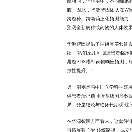
应相同，但现实中，不同细胞
脏。因此，华源智因团队在Wis
跨癌种、跨新药泛化预测能力
预测全新病种或药物的人体效
华源智因提供了两组真实验证案
绍：“我们采用乳腺癌患者临床
巢癌PDX模型药物响应预测，
致性提升。”
另一例则是与中国医学科学院肿
供患者治疗前肿瘤基线测序数
果，分层结论与临床长期观测疗
在华源智因方面看来，这套经过
再拓展客户”的传统路径，成立