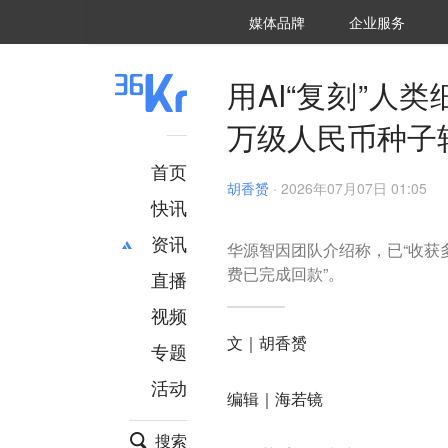
36氪Auto
数字时氪
企业号
未来消费
智能涌现
未来城市
启动Power on
媒体品牌
企业服务
企服点评
36氪出海
36氪研究院
潮生TIDE
36氪企服点评
36Kr研究院
36氪财经
职场bonus
36碳
后浪研究所
36Kr创新咨询
暗涌Waves
硬氪
氪睿研究院
用AI“复刻”
万级人民币种子
首页
胡香赟
·
2026年07月07日 01:05
快讯
资讯
华源智因团队介绍称，已“收获
费已完成回款”。
直播
最新
推荐
创投
财经
视频
汽车
AI
文｜胡香赟
专题
科技
项目推荐
活动
专精特新
安徽
编辑｜海若镜
搜索