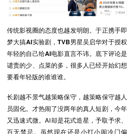
传统影视圈的态度也越发明朗。
于正携手即
梦大搞AI实验剧，TVB男星吴启华对于授权
底下评论是
年轻的自己给AI电影直言不讳。
谴责的少、点菜的多，很多人已经开始幻想
要看年轻版的谁谁谁。
长剧越不景气越策略保守，越策略保守越人
员固化。才热闹了没两年的真人短剧，今年
又迅速式微。AI却是花式造星，予取予求、
百无禁忌。虽然现在还是小打小闹冷门偏