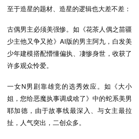
至于造星的题材、造星的逻辑也大差不差：
古偶男主必须美强惨。如《花茶人偶之苗疆
少主他又争又抢》AI版的男主阿九，白发美
少年建模搭配懵懂偏执、凄惨身世，收获了
许多观众怜爱。
一女N男剧靠雄竞的选秀效应。如《大小
姐，您给恶魔执事调成啥了》中的蛇系美男
耶加德，由于故事线最深入、与女主最拉
扯，人气突出，二创众多。