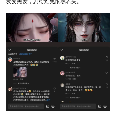
发变黑发，剧粉难免怅然若失。