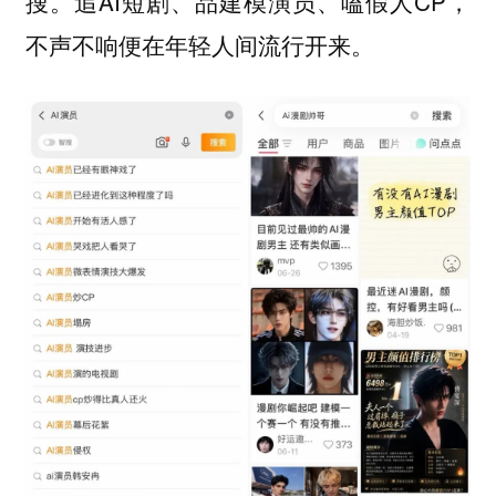
搜。追AI短剧、品建模演员、嗑假人CP，
不声不响便在年轻人间流行开来。