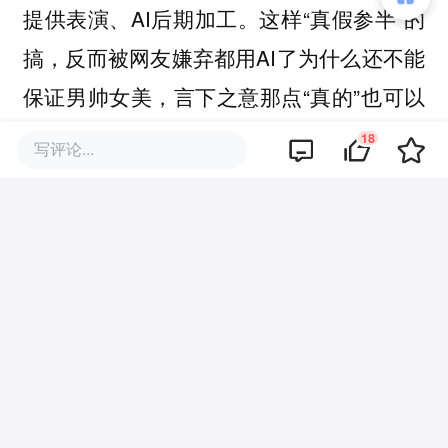
提供表演、AI后期加工。这样“真假参半”的
搞，反而被网友嫌弃都用AI了为什么还不能
保证男帅女美，言下之意那点“真的”也可以
剔除出去了。
18
写评论...
情感层面，
没有真正人生经历、真实喜怒哀
乐的AI明星，能让人投入深情与忠诚，进而
构成粉丝经济的基础吗？
硬糖君对此持乐观态度。一方面，现代人足
够孤独，对什么都有可能投入深情，从中寻
找短暂的意义。另一方面，现代人又很脆