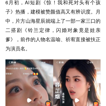
6月初，AI短剧《惊！我和死对头有个孩
子》热播，建模被赞颜值高又有辨识度。月
中，片方山海星辰就端上了一部一家三口的
二搭剧《铃兰定律，闪婚对象竟是娃亲
爹》，前作的人物名温喻、祈宥直接被扶正
为演员名。