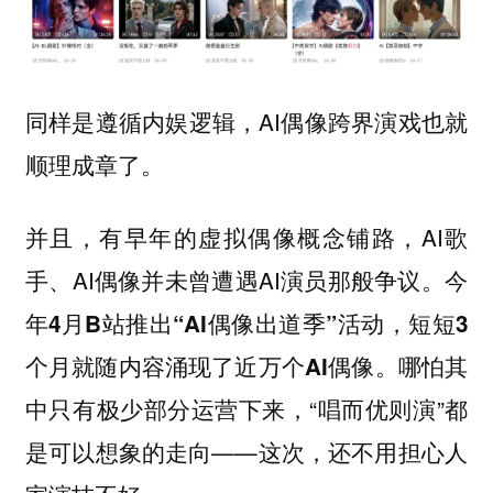
同样是遵循内娱逻辑，AI偶像跨界演戏也就
顺理成章了。
并且，有早年的虚拟偶像概念铺路，AI歌
手、AI偶像并未曾遭遇AI演员那般争议。
今
年4月B站推出“AI偶像出道季”活动，短短3
哪怕其
个月就随内容涌现了近万个AI偶像。
中只有极少部分运营下来，“唱而优则演”都
是可以想象的走向——这次，还不用担心人