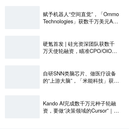
赋予机器人“空间直觉”，「Ommo
Technologies」获数千万美元A轮
融资｜36氪首发
硬氪首发 | 硅光资深团队获数千
万天使轮融资，瞄准CPO/OIO下
一代光互连解决方案
自研SNN类脑芯片、做医疗设备
的“上游大脑”，「米能科技」获数
千万元融资｜36氪首发
Kando AI完成数千万元种子轮融
资，要做“决策领域的Cursor”｜涌
现新项目