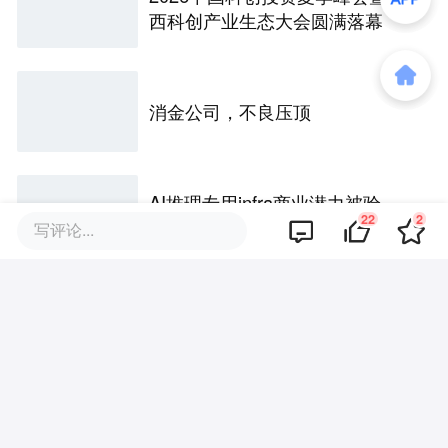
西科创产业生态大会圆满落幕
消金公司，不良压顶
AI推理专用infra商业潜力被验
22
2
证，Etched估值飙到103亿美元
写评论...
海力士营业利润大涨557%，股价
为什么跌了？
光伏巨头，想跳出几毛钱的牌桌