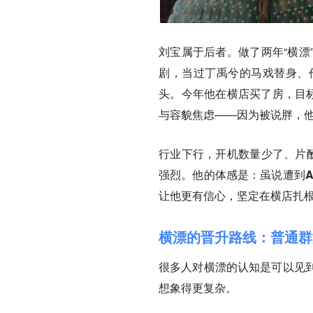
刘宝属于后者。做了两年“横漂
剧，当过丁禹兮的马戏替身、
头。今年他在横店买了房，目
与容貌焦虑——因为被说胖，
行业下行，开机数量少了、片酬
强烈。他的体感是：
虽说遭到
让他更有信心，坚定在横店扎
横漂的晋升路线：普通群
很多人对横漂的认知是可以见
想象得更复杂。