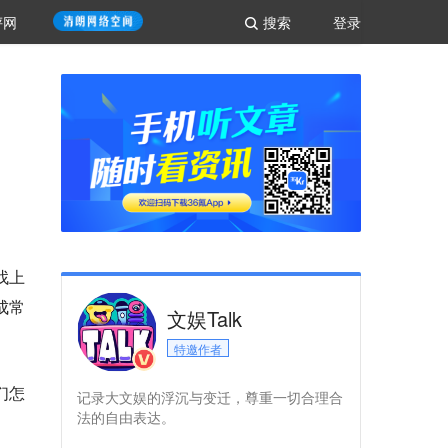
评网
搜索
登录
找上
成常
文娱Talk
特邀作者
们怎
记录大文娱的浮沉与变迁，尊重一切合理合
法的自由表达。