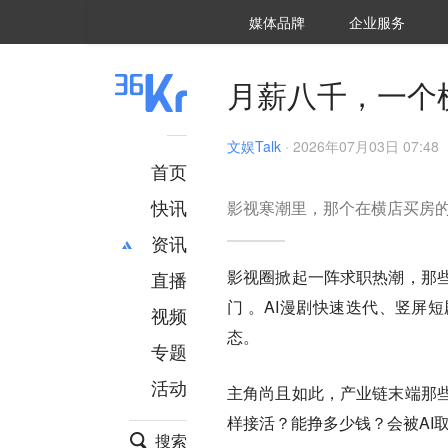
36氪Auto
数字时氪
企业号
未来消费
智能涌现
未来城市
启动Power on
媒体品牌
企业服务
企服点评
36氪出海
36氪研究院
潮生TIDE
36氪企服点评
36Kr研究院
36氪财经
职场bonus
36碳
后浪研究所
36Kr创新咨询
暗涌Waves
硬氪
氪睿研究院
月薪八千，一个
文娱Talk
·
2026年07月03日 07:48
首页
快讯
影视寒潮里，那个在横店买房
资讯
影视圈掀起一阵求职热潮，那
直播
最新
推荐
门 。AI漫剧快速迭代、竖屏
创投
财经
视频
汽车
AI
态。
专题
科技
项目推荐
活动
专精特新
安徽
主角尚且如此，产业链末端那
样接活？能挣多少钱？会被AI
搜索