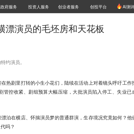
创投发布
项目推荐
核心服务
LP源计划
政府服务
投资人服务
创业者服务
创投平台
AI测
36氪Pro
VClub
VClub投资机构库
创投氪堂
城市之窗
投资机构职位推介
企业入驻
投资人认证
横漂演员的毛坯房和天花板
的特约演员。
些在热剧里打转的小生小花们，陆续在活动上对着镜头呼吁工作
短剧管控收紧、剧组预算大幅压缩，大批演员陷入停工、失业已
些漂泊在横店、怀揣演员梦的普通群演，生存境况究竟如何？他
取代吗？