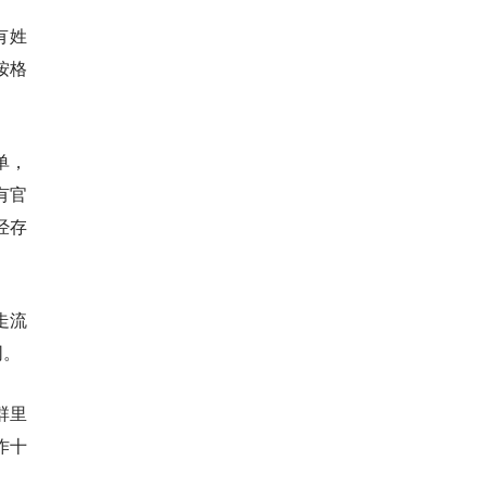
有姓
按格
单，
有官
经存
走流
同。
群里
作十