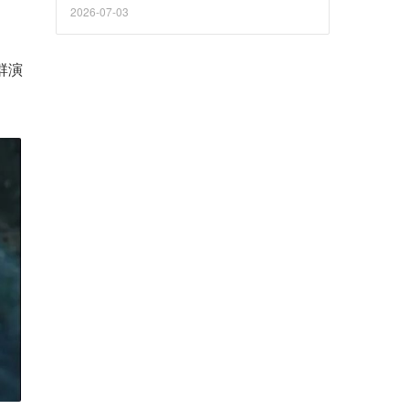
本开支的质疑。但Meta自身仍向Crusoe等外购
2026-07-03
算力，且自研芯片落后，其转售逻辑与云市场
竞争力仍存争议。
群演