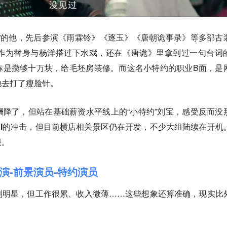
”的他，先后参演《雨霖铃》《逐玉》《唐朝诡事录》等多部古
作为替身与杨洋搭过下水戏，还在《唐诡》里拿到过一句台词
标是攒够十万块，给毛坯房装修。而这名小特约的职业B面，是
他去打了瘦脸针。
降了，但站在基础薪资水平线上的“小特约”刘宝，感受反而没
AI的冲击，但目前横店相关景区仍在开发，不少大组陆续在开机
根。
演-前景演员-特约演员
到明星，但工作很累、收入微薄……这些想象还算准确，现实比