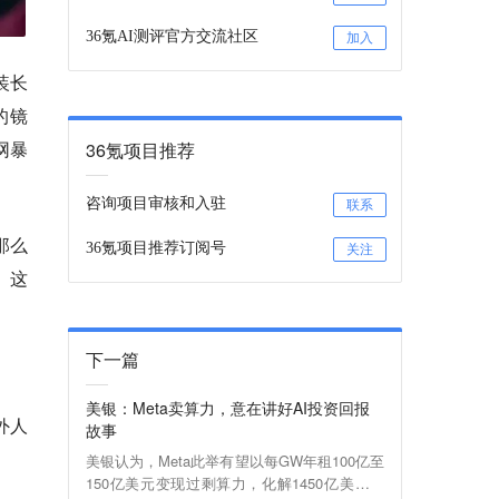
36氪AI测评官方交流社区
加入
装长
的镜
网暴
36氪项目推荐
咨询项目审核和入驻
联系
那么
36氪项目推荐订阅号
关注
。这
下一篇
美银：Meta卖算力，意在讲好AI投资回报
外人
故事
美银认为，Meta此举有望以每GW年租100亿至
150亿美元变现过剩算力，化解1450亿美元资