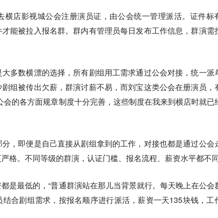
去横店影视城公会注册演员证，由公会统一管理派活。证件标
件才能被拉入报名群。群内有管理员每日发布工作信息，群演需
。
是大多数横漂的选择，所有剧组用工需求通过公会对接，统一派
少剧组被传出欠薪，群演讨薪不易，而刘宝这类公会在册演员，
公会的各方面规章制度十分完善，这些制度在我来到横店时就已
部分，即便是自己直接从剧组拿到的工作，对接也都是通过公会
更严格。不同等级的群演，认证门槛、报名流程、薪资水平都不
资都是最低的
，“普通群演站在那儿当背景就行。每天晚上在公会
结合剧组需求，按报名顺序进行派活，薪资一天135块钱，工