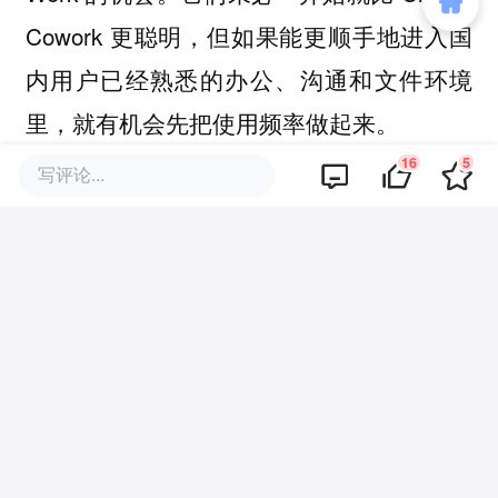
Cowork 更聪明，但如果能更顺手地进入国
内用户已经熟悉的办公、沟通和文件环境
里，就有机会先把使用频率做起来。
16
5
写评论...
另一方面，国产 Agent 普遍更愿意接入不
同模型，也更愿意把能力开放给开发者和企
业改造。
对个人用户来说，这意味着可以在效果和成
本之间切换；对企业来说，则意味着可以接
自己的工具、权限、数据和业务流程。
Agent 不是一个单纯的聊天产品，它天然需