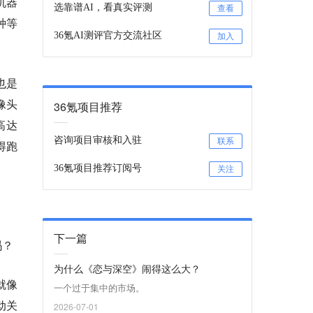
机器
选靠谱AI，看真实评测
查看
种等
36氪AI测评官方交流社区
加入
也是
像头
36氪项目推荐
高达
咨询项目审核和入驻
联系
得跑
36氪项目推荐订阅号
关注
下一篇
吗？
为什么《恋与深空》闹得这么大？
就像
一个过于集中的市场。
动关
2026-07-01