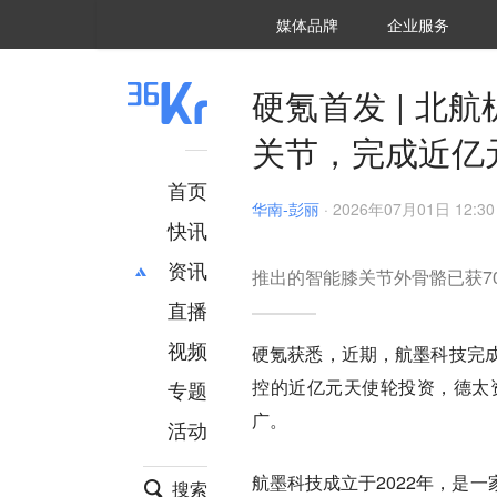
36氪Auto
数字时氪
企业号
未来消费
智能涌现
未来城市
启动Power on
媒体品牌
企业服务
企服点评
36氪出海
36氪研究院
潮生TIDE
36氪企服点评
36Kr研究院
36氪财经
职场bonus
36碳
后浪研究所
36Kr创新咨询
暗涌Waves
硬氪
氪睿研究院
硬氪首发 | 
关节，完成近亿
首页
华南-彭丽
·
2026年07月01日 12:30
快讯
资讯
推出的智能膝关节外骨骼已获7
直播
最新
推荐
创投
财经
视频
硬氪获悉，近期，航墨科技完
汽车
AI
控的近亿元天使轮投资，德太
专题
科技
项目推荐
广。
活动
专精特新
安徽
航墨科技成立于2022年，是
搜索