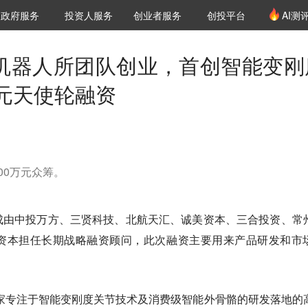
创投发布
项目推荐
核心服务
LP源计划
政府服务
投资人服务
创业者服务
创投平台
AI测
36氪Pro
VClub
VClub投资机构库
创投氪堂
城市之窗
投资机构职位推介
企业入驻
投资人认证
北航机器人所团队创业，首创智能变刚
元天使轮融资
00万元众筹。
成由中投万方、三贤科技、北航天汇、诚美资本、三合投资、常
资本担任长期战略融资顾问，此次融资主要用来产品研发和市
一家专注于智能变刚度关节技术及消费级智能外骨骼的研发落地的