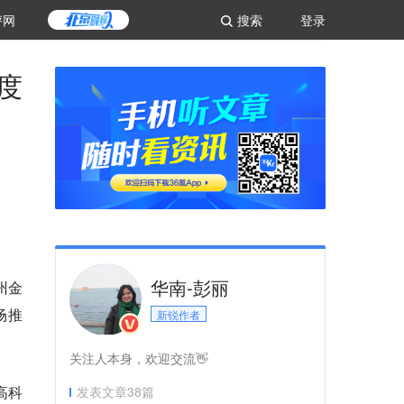
评网
搜索
登录
度
华南-彭丽
州金
场推
新锐作者
关注人本身，欢迎交流👋
高科
发表文章
38
篇