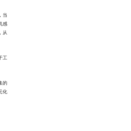
，当
机感
，从
于工
集的
元化