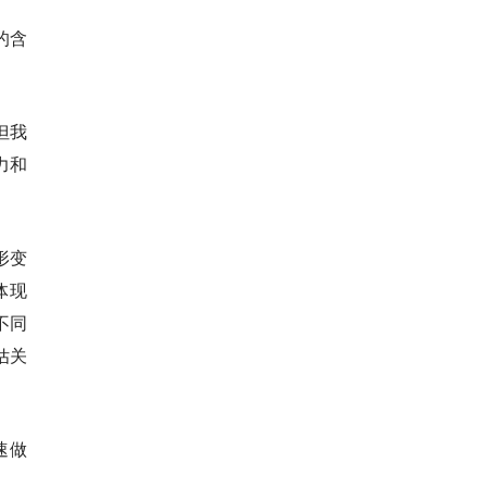
的含
但我
力和
形变
体现
据不同
估关
速做