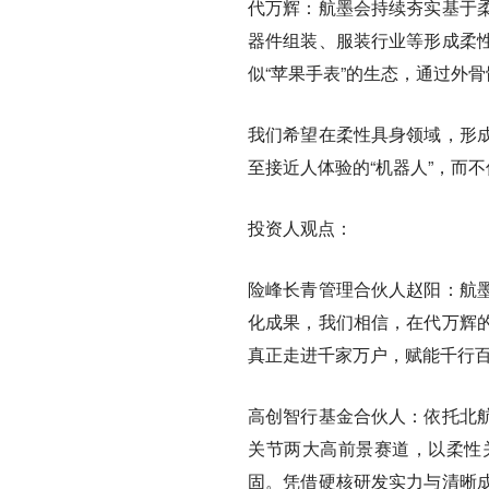
代万辉：
航墨会持续夯实基于
器件组装、服装行业等形成柔
似“苹果手表”的生态，通过外
我们希望在柔性具身领域，形
至接近人体验的“机器人”，而
投资人观点：
险峰长青管理合伙人赵阳：
航
化成果，我们相信，在代万辉
真正走进千家万户，赋能千行
高创智行基金合伙人：
依托北
关节两大高前景赛道，以柔性
固。凭借硬核研发实力与清晰