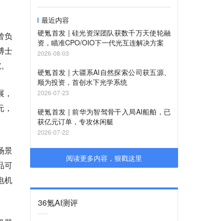
最近内容
硬氪首发 | 硅光资深团队获数千万天使轮融
曾负
资，瞄准CPO/OIO下一代光互连解决方案
博士
2026-08-03
究。
硬氪首发 | 大疆系AI自然探索公司获五源、
顺为投资，首创水下光学系统
展，
2026-07-23
元，
硬氪首发 | 前华为智驾骨干入局AI船舶，已
获亿元订单，专攻休闲艇
2026-07-22
场景
阅读更多内容，狠戳这里
品可
电机
36氪AI测评