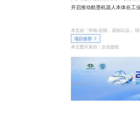
开启推动航墨机器人本体在工
本文由「
华南-彭丽
」原创出品， 
项目推荐
本文图片来自：
企业授权