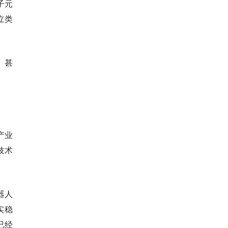
子元
立类
、甚
产业
技术
器人
实稳
已经