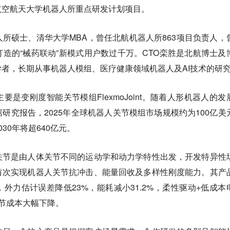
航空航天大学机器人所重点研发计划项目。
所硕士、清华大学MBA，曾任北航机器人所863项目负责人，
造的“械药联动”新模式用户数过千万。CTO栾胜是北航博士及
者，长期从事机器人模组、医疗健康领域机器人及AI技术的研
是变刚度智能关节模组FlexmoJoint。随着人形机器人的发
研究报告，2025年全球机器人关节模组市场规模约为100亿美
30年将超640亿元。
关节是由人体关节不同的运动学和动力学特性出发，开发特异性
首次实现机器人关节抗冲击、能量回收及多样性刚度能力。其产
外力估计误差降低23%，能耗减小31.2%，柔性驱动+低成本
节成本大幅下降。