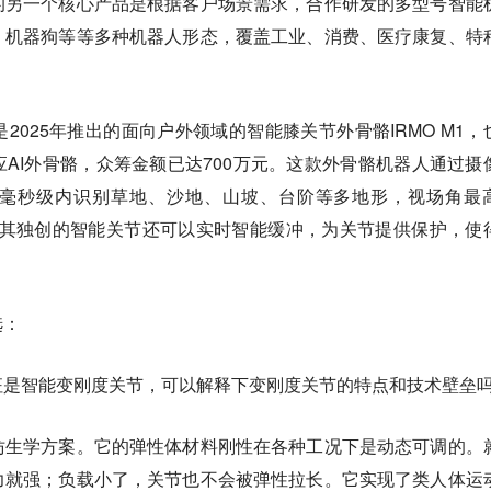
的另一个核心产品是根据客户场景需求，合作研发的多型号智能
、机器狗等等多种机器人形态，覆盖工业、消费、医疗康复、特
2025年推出的面向户外领域的智能膝关节外骨骼IRMO M1，
AI外骨骼，众筹金额已达700万元。这款外骨骼机器人通过摄
毫秒级内识别草地、沙地、山坡、台阶等多地形，视场角最
5米。其独创的智能关节还可以实时智能缓冲，为关节提供保护，使
。
选：
征是智能变刚度关节，可以解释下变刚度关节的特点和技术壁垒
仿生学方案。它的弹性体材料刚性在各种工况下是动态可调的。
力就强；负载小了，关节也不会被弹性拉长。它实现了类人体运