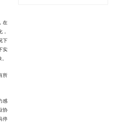
，在
化，
况下
下实
象。
有所
力感
业协
马停