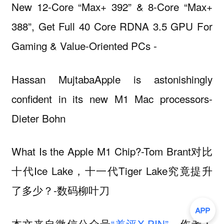
New 12-Core “Max+ 392” & 8-Core “Max+
388”, Get Full 40 Core RDNA 3.5 GPU For
Gaming & Value-Oriented PCs -
Hassan MujtabaApple is astonishingly
confident in its new M1 Mac processors-
Dieter Bohn
What Is the Apple M1 Chip?-Tom Brant对比
十代Ice Lake，十一代Tiger Lake究竟提升
了多少？-数码柳叶刀
本文来自微信公众号
“差评X.PIN”
，作者：