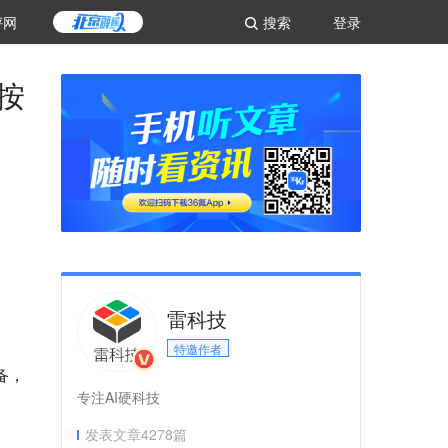
评网
搜索
登录
按
雷科技
特邀作者
备，
专注AI硬科技
发表文章
4278
篇