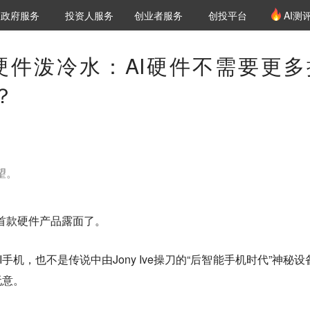
创投发布
项目推荐
核心服务
LP源计划
政府服务
投资人服务
创业者服务
创投平台
AI测
36氪Pro
VClub
VClub投资机构库
创投氪堂
城市之窗
投资机构职位推介
企业入驻
投资人认证
首款硬件泼冷水：AI硬件不需要更多
？
望。
的首款硬件产品露面了。
手机，也不是传说中由Jony Ive操刀的“后智能手机时代”神秘设
玩意。