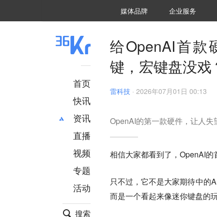
36氪Auto
数字时氪
企业号
未来消费
智能涌现
未来城市
启动Power on
媒体品牌
企业服务
企服点评
36氪出海
36氪研究院
潮生TIDE
36氪企服点评
36Kr研究院
36氪财经
职场bonus
36碳
后浪研究所
36Kr创新咨询
暗涌Waves
硬氪
氪睿研究院
给OpenAI
键，宏键盘没戏
首页
雷科技
·
2026年07月01日 00:13
快讯
资讯
OpenAI的第一款硬件，让人失
直播
最新
推荐
创投
财经
视频
相信大家都看到了，OpenAI
汽车
AI
专题
科技
项目推荐
只不过，它不是大家期待中的AI
活动
专精特新
安徽
而是一个看起来像迷你键盘的
搜索