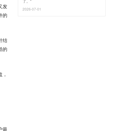
了。”
又发
2026-07-01
件的
计结
酷的
盘，
户最