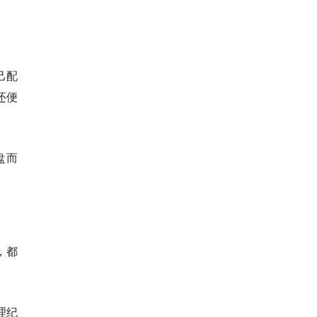
己配
还便
盘而
，都
理纪