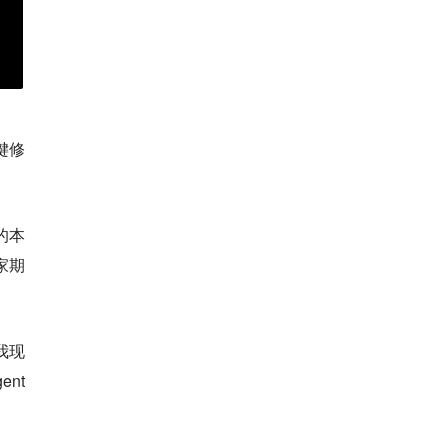
键修
的本
家期
我现
ent