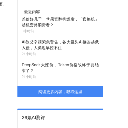
布。
最近内容
差价好几千，苹果官翻机爆发，「官换机」
趁机套路消费者？
3小时前
AI教父辛顿紧急警告，各大巨头AI接连越狱
入侵，人类迟早控不住
21小时前
DeepSeek大涨价，Token价格战终于要结
束了？
21小时前
阅读更多内容，狠戳这里
36氪AI测评