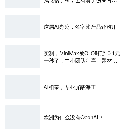
唯一生路
这届AI办公，名字比产品还难用
实测，MiniMax被OiiOii打到0.1元
一秒了，中小团队狂喜，题材成
为盈亏关键
AI相亲，专业屏蔽海王
欧洲为什么没有OpenAI？