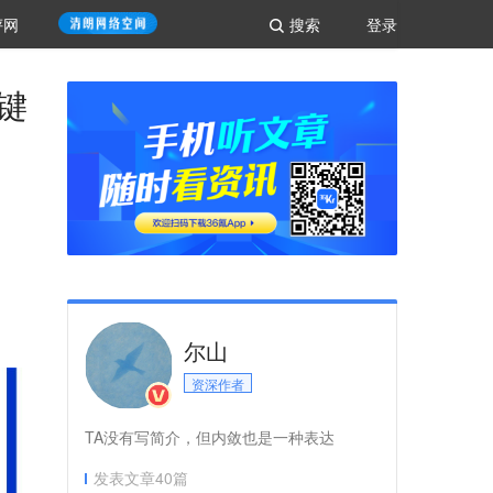
评网
搜索
登录
键
尔山
资深作者
TA没有写简介，但内敛也是一种表达
发表文章
40
篇