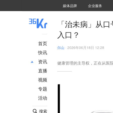
36氪Auto
数字时氪
企业号
未来消费
智能涌现
未来城市
启动Power on
媒体品牌
企业服务
企服点评
36氪出海
36氪研究院
潮生TIDE
36氪企服点评
36Kr研究院
36氪财经
职场bonus
36碳
后浪研究所
36Kr创新咨询
暗涌Waves
硬氪
氪睿研究院
「治未病」从口
入口？
首页
尔山
·
2026年06月18日 12:28
快讯
资讯
健康管理的主导权，正在从医院
直播
最新
推荐
创投
财经
视频
汽车
AI
专题
科技
项目推荐
活动
专精特新
安徽
搜索