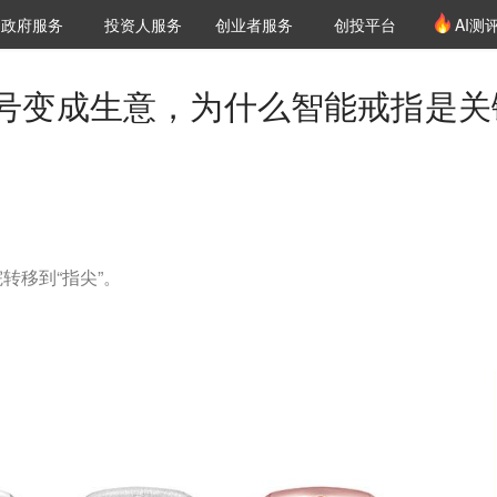
创投发布
项目推荐
核心服务
LP源计划
政府服务
投资人服务
创业者服务
创投平台
AI测
36氪Pro
VClub
VClub投资机构库
创投氪堂
城市之窗
投资机构职位推介
企业入驻
投资人认证
号变成生意，为什么智能戒指是关
转移到“指尖”。