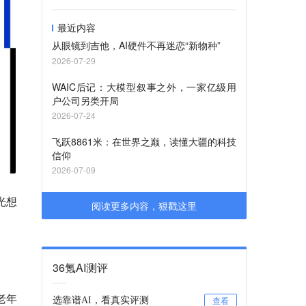
最近内容
从眼镜到吉他，AI硬件不再迷恋“新物种”
2026-07-29
WAIC后记：大模型叙事之外，一家亿级用
户公司另类开局
2026-07-24
飞跃8861米：在世界之巅，读懂大疆的科技
信仰
2026-07-09
光想
阅读更多内容，狠戳这里
36氪AI测评
老年
选靠谱AI，看真实评测
查看