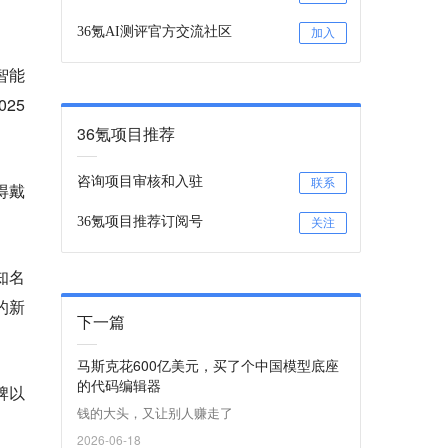
36氪AI测评官方交流社区
加入
智能
25
36氪项目推荐
咨询项目审核和入驻
联系
得戴
36氪项目推荐订阅号
关注
知名
的新
下一篇
马斯克花600亿美元，买了个中国模型底座
的代码编辑器
牌以
钱的大头，又让别人赚走了
2026-06-18