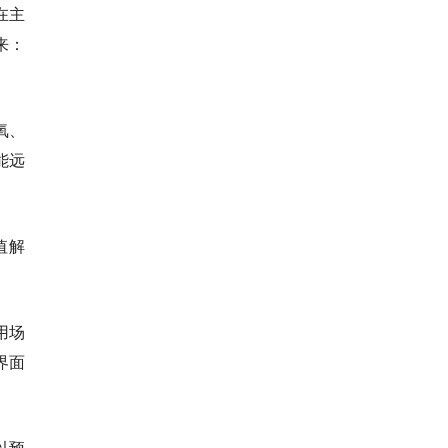
在主
来：
氧、
能远
值解
用场
界面
以预