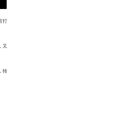
言打
，又
，转