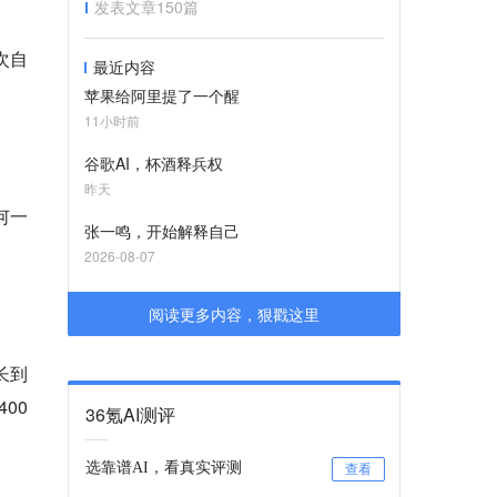
发表文章
150
篇
次自
最近内容
苹果给阿里提了一个醒
11小时前
谷歌AI，杯酒释兵权
昨天
何一
张一鸣，开始解释自己
2026-08-07
阅读更多内容，狠戳这里
长到
00
36氪AI测评
选靠谱AI，看真实评测
查看