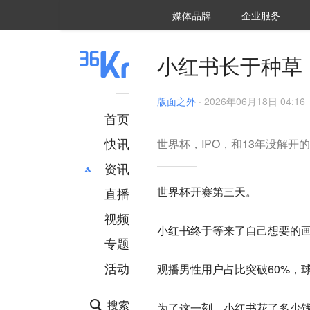
36氪Auto
数字时氪
企业号
未来消费
智能涌现
未来城市
启动Power on
媒体品牌
企业服务
企服点评
36氪出海
36氪研究院
潮生TIDE
36氪企服点评
36Kr研究院
36氪财经
职场bonus
36碳
后浪研究所
36Kr创新咨询
暗涌Waves
硬氪
氪睿研究院
小红书长于种草
版面之外
·
2026年06月18日 04:16
首页
快讯
世界杯，IPO，和13年没解开
资讯
世界杯开赛第三天。
直播
最新
推荐
创投
财经
视频
小红书终于等来了自己想要的
汽车
AI
专题
科技
项目推荐
活动
观播男性用户占比突破60%，球
专精特新
安徽
搜索
为了这一刻，小红书花了多少