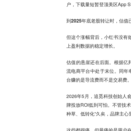
户，下载量短暂登顶美区App St
到2025年底老股转让时，估值已
但这个涨幅背后，小红书没有
上盈利数据的稳定增长。
估值的悬崖还在后面。根据亿邦动
流电商平台中处于末位。同年电
台赚的是导流费而不是交易费
2026年5月，追觅科技创始
牌投放ROI低到可怕。不管技
种草、低转化”久矣，品牌主心
这些都很痛。但最痛的是用户