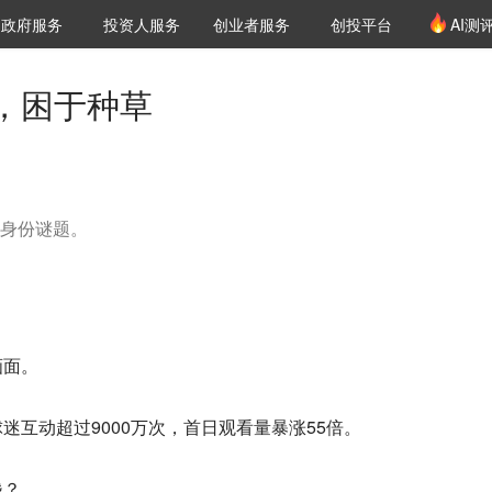
创投发布
项目推荐
核心服务
LP源计划
政府服务
投资人服务
创业者服务
创投平台
AI测
36氪Pro
VClub
VClub投资机构库
创投氪堂
城市之窗
投资机构职位推介
企业入驻
投资人认证
，困于种草
的身份谜题。
画面。
迷互动超过9000万次，首日观看量暴涨55倍。
钱？