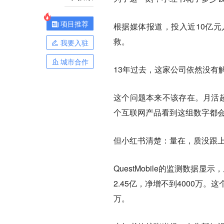
项目推荐
根据媒体报道，投入近10亿
救。
我要入驻
城市合作
13年过去，这家公司依然没有
这个问题本来不该存在。月活超
个互联网产品看到这组数字都
但小红书清楚：
量在，质没跟
QuestMobile的监测数据显
2.45亿，净增不到4000万。
万。