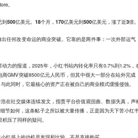
ore。
到500亿美元。18个月，170亿美元到500亿美元，涨了近3倍
做出任何改变命运的商业突破。它靠的是两件事：
一次外部运气
力的报道，2025年，小红书站内转化率只有0.7%到1.2%，
商GMV突破8500亿元人民币，但其中很大一部分在站外完成
。与此同时，它最核心的资产正在被自己的商业模式缓慢侵蚀。
人俞浩在社交媒体连续发文，指责平台价值观扭曲、数据失真，声
术细节如何，这条帖子之所以被大量传播，正是因为天下苦小红书
里积压了同样的疑问。
在小红书上的动机是发现和比较，不是直接购买。