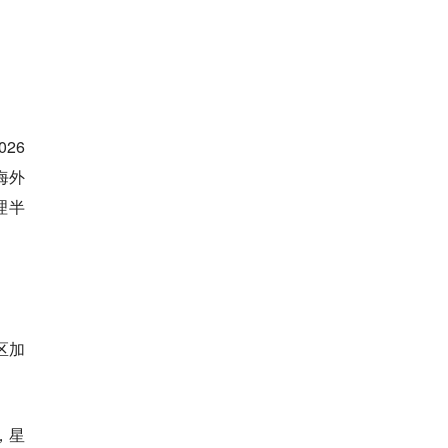
26
海外
理半
区加
，星