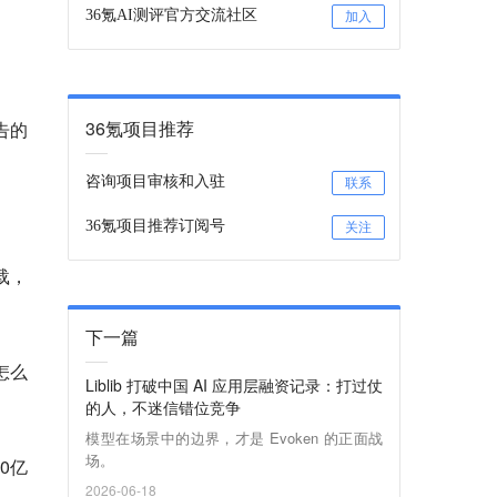
36氪AI测评官方交流社区
加入
36氪项目推荐
告的
咨询项目审核和入驻
联系
36氪项目推荐订阅号
关注
载，
下一篇
怎么
Liblib 打破中国 AI 应用层融资记录：打过仗
的人，不迷信错位竞争
​模型在场景中的边界，才是 Evoken 的正面战
场。
0亿
2026-06-18