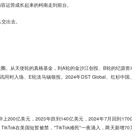
内容运营成长起来的柯南走到前台。
己交出去。
圈。从天使轮的真格基金，到A轮的金沙江创投、B轮的纪源资
同时入场、E轮淡马锡领投。2024年DST Global、红杉中国
。
上200亿美元，2023年跌到140亿美元，2024年7月回到170
TikTok在美国短暂被禁，"TikTok难民"一夜涌入，两天新增70