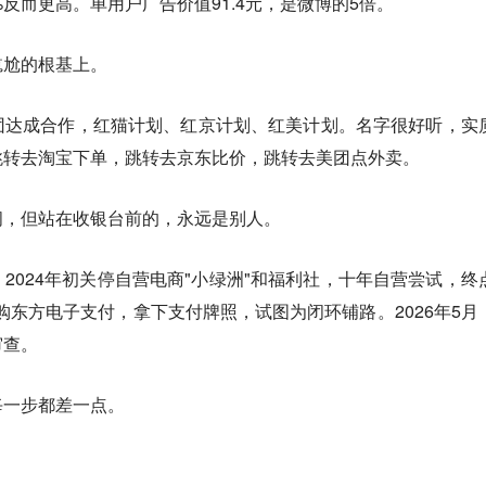
%反而更高。单用户广告价值91.4元，是微博的5倍。
尴尬的根基上。
团达成合作，红猫计划、红京计划、红美计划。名字很好听，实
跳转去淘宝下单，跳转去京东比价，跳转去美团点外卖。
间，但站在收银台前的，永远是别人。
2024年初关停自营电商"小绿洲"和福利社，十年自营尝试，终
收购东方电子支付，拿下支付牌照，试图为闭环铺路。2026年5月
审查。
每一步都差一点。