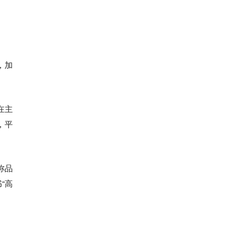
。
，加
在主
，平
称品
“高