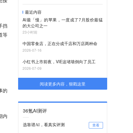
想接
最近内容
AI最「慢」的苹果，一度成了7月股价最猛
手挡
的大公司之一
23小时前
道等
中国零食店，正在分成千店和万店两种命
2026-07-16
小红书上市前夜，VIE这堵墙倒向了员工
2026-07-09
阅读更多内容，狠戳这里
事的
36氪AI测评
周期内
选靠谱AI，看真实评测
查看