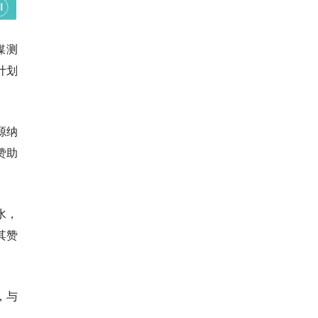
媒测
计划
源纳
赞助
水，
其赞
，与