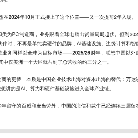
在2024年10月正式接上了这个位置
——又一次提前2年入场。
类为PC制造商，业务跟着全球电脑出货量周期起伏。但到202
合作伙伴时，不再是单纯卖硬件的品牌，AI基础设施、边缘计算和智
些业务同样以全球为目标市场——
2025/26财年，联想中国以外
收，其中仅美洲一个大区就占到了总营收的约三分之一。
助商的更替，本质是
中国企业技术出海对资本出海的替代：
万达
想讲的是AI、算力和硬件基础设施进入全球产业链。
常年留守的百威和麦当劳外，中国的海信和蒙牛已经连续三届留