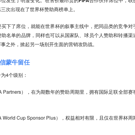
阵位发生了明显变化。
在售价最昂贵的FIFA合作伙伴席位中，联
第三次出现在了世界杯赞助商榜单上。
要买下了席位，就能在世界杯的叙事主线中，把同品类的竞争对
赞助名单的品牌，同样也可以从国家队、球员个人赞助和转播渠
赛事之外，掀起另一场别开生面的营销攻防战。
信蒙牛留任
为4个级别：
A Partners），在为期数年的赞助周期里，拥有国际足联全部赛
orld Cup Sponsor Plus），权益相对有限，且仅在世界杯