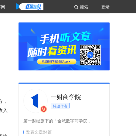
评网
搜索
登录
一财商学院
方，
特邀作者
收入
第一财经旗下的「全域数字商学院 」
发表文章
84
篇