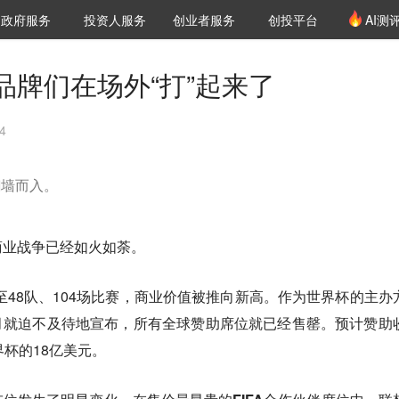
创投发布
项目推荐
核心服务
LP源计划
政府服务
投资人服务
创业者服务
创投平台
AI测
36氪Pro
VClub
VClub投资机构库
创投氪堂
城市之窗
投资机构职位推介
企业入驻
投资人认证
品牌们在场外“打”起来了
4
翻墙而入。
商业战争已经如火如荼。
军至48队、104场比赛，商业价值被推向新高。作为世界杯的主办
6年3月就迫不及待地宣布，所有全球赞助席位就已经售罄。预计赞助
界杯的18亿美元。