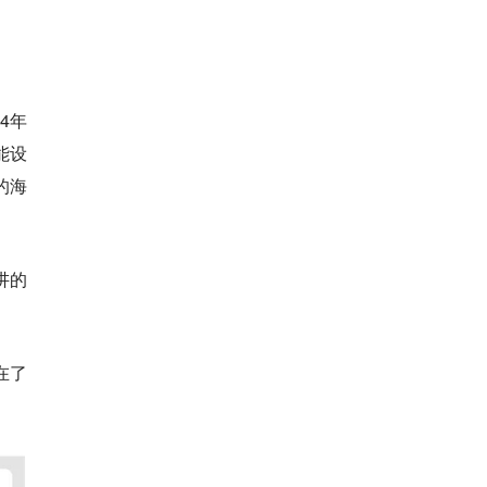
4年
能设
的海
讲的
在了