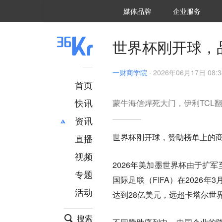
36氪Auto
数字时氪
企业号
未来消费
智能涌现
未来城市
启动Power on
媒体品牌
企业服务
企服点评
36氪出海
36氪研究院
潮生TIDE
36氪企服点评
36Kr研究院
36氪财经
职场bonus
36碳
后浪研究所
36Kr创新咨询
暗涌Waves
硬氪
氪睿研究院
世界杯刚开球，
一财商学院
·
2026年06月17日 08:3
首页
快讯
蒙牛海信焊死大门，伊利TCL
资讯
世界杯刚开球，赞助榜单上的
直播
最新
推荐
创投
财经
视频
2026年美加墨世界杯由于扩
汽车
AI
专题
国际足联（FIFA）在202
科技
项目推荐
活动
专精特新
安徽
达到28亿美元，远超卡塔尔世
搜索