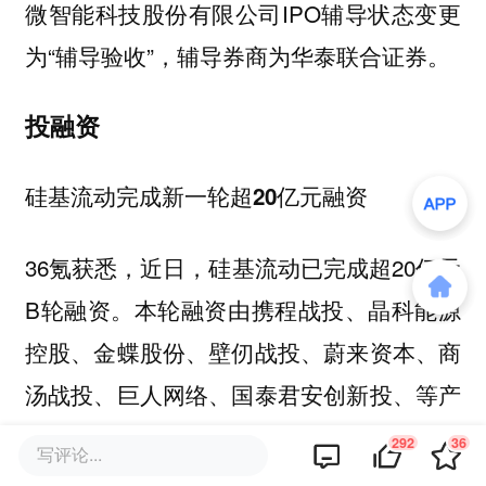
微智能科技股份有限公司IPO辅导状态变更
为“辅导验收”，辅导券商为华泰联合证券。
投融资
硅基流动完成新一轮超20亿元融资
36氪获悉，近日，硅基流动已完成超20亿元
B轮融资。本轮融资由携程战投、晶科能源
控股、金蝶股份、壁仞战投、蔚来资本、商
汤战投、巨人网络、国泰君安创新投、等产
业资本、财务机构和国资联合投资，华兴资
292
36
写评论...
本担任独家财务顾问。过去一年，公司通过