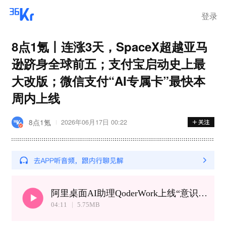
登录
8点1氪丨连涨3天，SpaceX超越亚马
逊跻身全球前五；支付宝启动史上最
大改版；微信支付“AI专属卡”最快本
周内上线
8点1氪
2026年06月17日 00:22
阿里桌面AI助理QoderWork上线“意识”功能｜山姆中国变更董事长
04:11
5.75
MB