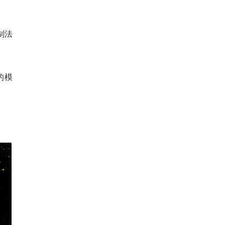
制法
的模