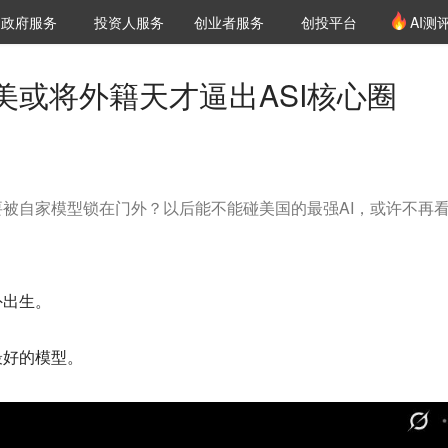
创投发布
项目推荐
核心服务
LP源计划
政府服务
投资人服务
创业者服务
创投平台
AI测
36氪Pro
VClub
VClub投资机构库
创投氪堂
城市之窗
投资机构职位推介
企业入驻
投资人认证
踢？美或将外籍天才逼出ASI核心圈
，就要被自家模型锁在门外？以后能不能碰美国的最强AI，或许不再
外出生。
最好的模型。