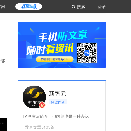
评网
搜索
登录
看能
新智元
特邀作者
TA没有写简介，但内敛也是一种表达
发表文章
5109
篇