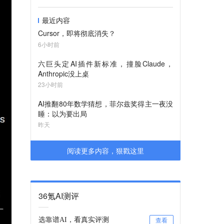
最近内容
Cursor，即将彻底消失？
6小时前
六巨头定AI插件新标准，撞脸Claude，
Anthropic没上桌
23小时前
AI推翻80年数学猜想，菲尔兹奖得主一夜没
睡：以为要出局
昨天
阅读更多内容，狠戳这里
36氪AI测评
选靠谱AI，看真实评测
查看