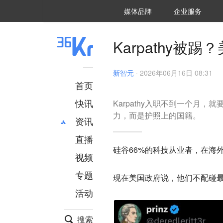
36氪Auto
数字时氪
企业号
未来消费
智能涌现
未来城市
启动Power on
媒体品牌
企业服务
企服点评
36氪出海
36氪研究院
潮生TIDE
36氪企服点评
36Kr研究院
36氪财经
职场bonus
36碳
后浪研究所
36Kr创新咨询
暗涌Waves
硬氪
氪睿研究院
Karpathy被
新智元
·
2026年06月16日 08:31
首页
快讯
Karpathy入职不到一个月
力，而是护照上的国籍。
资讯
直播
最新
推荐
硅谷66%的科技从业者，在海
创投
财经
视频
汽车
AI
专题
现在美国政府说，他们不配碰
科技
项目推荐
活动
专精特新
安徽
搜索