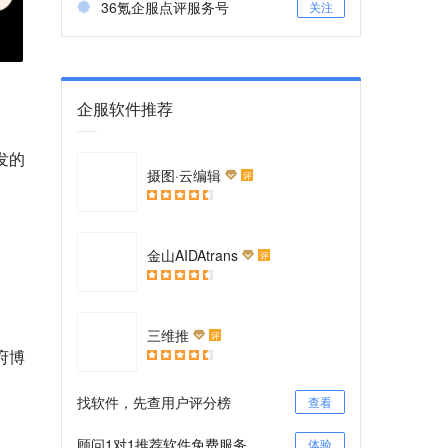
36氪企服点评服务号
关注
企服软件推荐
发的
摄图·云编辑
评
金山AIDAtrans
评
三维推
评
府博
找软件，先查用户评分榜
查看
顾问1对1推荐软件免费服务
体验