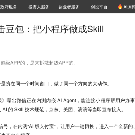
创投发布
项目推荐
核心服务
LP源计划
政府服务
投资人服务
创业者服务
创投平台
AI测
36氪Pro
VClub
VClub投资机构库
创投氪堂
城市之窗
投资机构职位推介
企业入驻
投资人认证
豆包：把小程序做成Skill
9
入超级APP的，是来拆散超级APP的。
乎是挤在同一个时间窗口，做了同一个方向的大动作。
报》曝出微信正在内测内嵌 AI Agent，能连接小程序帮用户办事
 AI 的 Skill 技术规范，京东、美团、滴滴等当即宣布接入。
放出信号，在内测“AI 版支付宝”，让用户一键切换，进入一个全新的