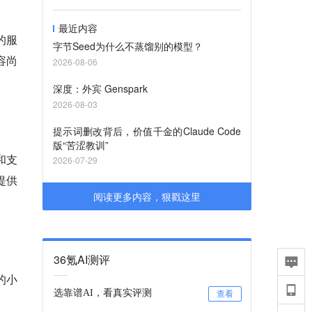
最近内容
的服
字节Seed为什么不蒸馏别的模型？
兼容尚
2026-08-06
深度：外宾 Genspark
2026-08-03
提示词删改背后，价值千金的Claude Code
版“苦涩教训”
和支
2026-07-29
提供
阅读更多内容，狠戳这里
36氪AI测评
的小
选靠谱AI，看真实评测
查看