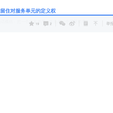
借此留住对服务单元的定义权
句话概括：把一个分发资产，改造成一个调用资产。
举
19
2
”。
是因为它能被微信的入口、支付宝的九宫格、搜一搜、服务通知
、使用。平台是渠道，小程序是货。
钱，是因为 AI 在听懂你一句“帮我点杯不太甜的拿铁”之后，能
数、完成下单。用户不再“看见”它，AI“调用”它。
调用资产”的定义权，即过去十年沉淀下来的小程序、商家、服
务单元，归谁定义、按谁的标准打包、最后在谁那里收单。