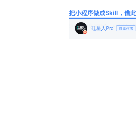
把小程序做成Skill，
这件事的底层动作，可以用一
硅星人Pro
特邀作者
分发资产的逻辑是“用户主动点开
过去十年，一个小程序值钱，
到用户面前，用户看见、点开
调用资产的逻辑完全不同：它值
把它当成一个工具调起来，补齐参
所有人正在争夺的就是这个“
力，这些会被 AI 调用的服