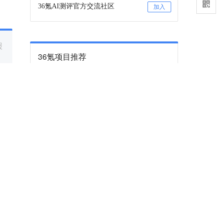
36氪AI测评官方交流社区
加入
报
36氪项目推荐
咨询项目审核和入驻
联系
分发
36氪项目推荐订阅号
关注
直接
下一篇
在大疆、影石夹缝中做智能影像生意，这家
公司连续五年每年增长50%｜硬氪专访
务能
“前五年甚至公司几乎没有收入，硬生生在这种
环境内存活了下来。”
2026-06-16