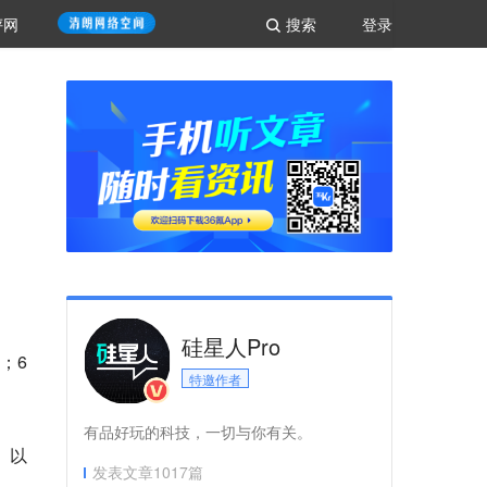
评网
搜索
登录
硅星人Pro
；6
特邀作者
有品好玩的科技，一切与你有关。
、以
发表文章
1017
篇