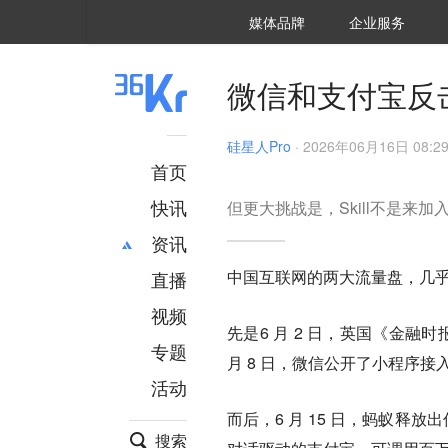
36氪Auto
数字时氪
企业号
未来消费
智能涌现
未来城市
启动Power on
媒体品牌
企业服务
企服点评
36氪出海
36氪研究院
潮生TIDE
36氪企服点评
36Kr研究院
36氪财经
职场bonus
36碳
后浪研究所
36Kr创新咨询
暗涌Waves
硬氪
氪睿研究院
微信和支付宝反击
硅星人Pro
·
2026年06月16日 08:2
首页
快讯
但更大挑战是，Skill不是来加
资讯
中国互联网的两大流量盘，几
直播
最新
推荐
创投
财经
视频
先是6 月 2 日，英国《金融时
汽车
AI
专题
月 8 日，微信公开了小程序接入
科技
项目推荐
活动
专精特新
安徽
而后，6 月 15 日，蚂蚁释
搜索