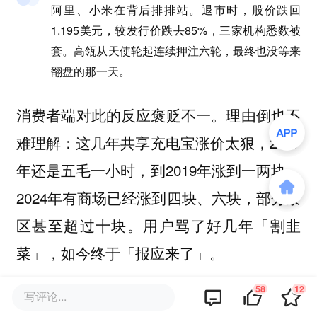
阿里、小米在背后排排站。退市时，股价跌回
1.195美元，较发行价跌去85%，三家机构悉数被
套。高瓴从天使轮起连续押注六轮，最终也没等来
翻盘的那一天。
消费者端对此的反应褒贬不一。理由倒也不
难理解：这几年共享充电宝涨价太狠，2017
年还是五毛一小时，到2019年涨到一两块，
2024年有商场已经涨到四块、六块，部分景
区甚至超过十块。用户骂了好几年「割韭
菜」，如今终于「报应来了」。
58
12
写评论...
但有一件事对不上：如果共享充电宝真的在