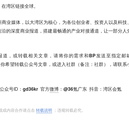
，在湾区链接全球。
新商业媒体，以大湾区为核心，为各位创业者、投资人以及科技
前沿的深度商业报道，搭建最畅通的产业对接通道，让一部分人
报道
，或
转载相关文章
，请将你的
需求和BP发送至指定邮
果你希望
转载公众号文章
，或
进入社群（备注：社群）
，请联系
。
公众号ID
：gd36kr
官方
微博
：@36氪广东
抖音
：湾区会氪
转载或内容合作请点击
转载说明
；违规转载必究。