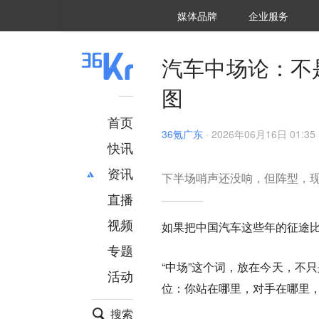
36氪Auto
数字时氪
企业号
未来消费
智能涌现
未来城市
启动Power on
媒体品牌
企业服务
企服点评
36氪出海
36氪研究院
潮生TIDE
36氪企服点评
36Kr研究院
36氪财经
职场bonus
36碳
后浪研究所
36Kr创新咨询
暗涌Waves
硬氪
氪睿研究院
汽车中场论：不
图
首页
36氪广东
·
2026年06月16日 01:35
快讯
资讯
下半场哨声还没响，但阵型，
直播
最新
推荐
创投
财经
视频
如果把中国汽车这些年的征途
汽车
AI
专题
科技
项目推荐
“中场”这个词，放在今天，不
活动
专精特新
安徽
位：你站在哪里，对手在哪里
搜索