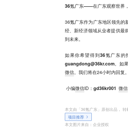
36氪广东——在广东观察世界
36氪广东作为广东地区领先的
经、新经济领域从业者提供最
到未来。
如果你希望
得到36氪广东的
guangdong@36kr.com
。如
微信
。我们将在24小时内回复
小编
微信
ID
：gd36kr001
微信
本文由「
36氪广东
」原创出品， 
项目推荐
本文图片来自：
企业授权