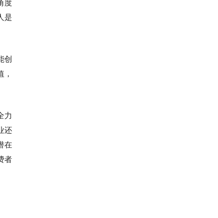
角度
人是
能创
值，
全力
业还
潜在
费者