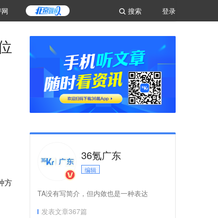
评网
搜索
登录
位
36氪广东
编辑
种方
TA没有写简介，但内敛也是一种表达
发表文章
367
篇