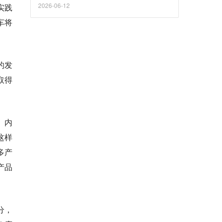
台的迭代升级及全球市场布局拓展。
2026-06-12
实践
车将
的发
取得
、内
这样
多产
产品
分，