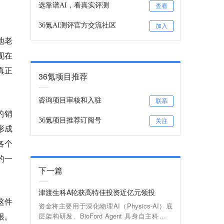
选靠谱AI，看真实评测
查看
36氪AI测评官方交流社区
加入
地老
现在
真正
36氪项目推荐
咨询项目审核和入驻
联系
的销
36氪项目推荐订阅号
关注
形成
各个
的一
下一篇
津渡生科A轮获高特佳投资近亿元领投
这件
资金将主要用于深化物理AI（Physics-AI）底
根。
层架构研发、BioFord Agent 具身自主科研平