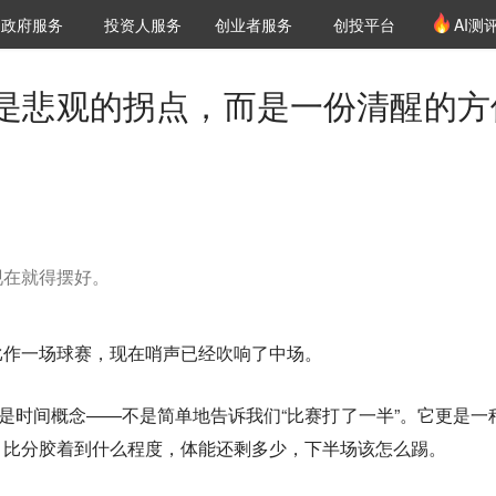
创投发布
项目推荐
核心服务
LP源计划
政府服务
投资人服务
创业者服务
创投平台
AI测
36氪Pro
VClub
VClub投资机构库
创投氪堂
城市之窗
投资机构职位推介
企业入驻
投资人认证
是悲观的拐点，而是一份清醒的方
现在就得摆好。
比作一场球赛，现在哨声已经吹响了中场。
只是时间概念——不是简单地告诉我们“比赛打了一半”。它更是一
，比分胶着到什么程度，体能还剩多少，下半场该怎么踢。