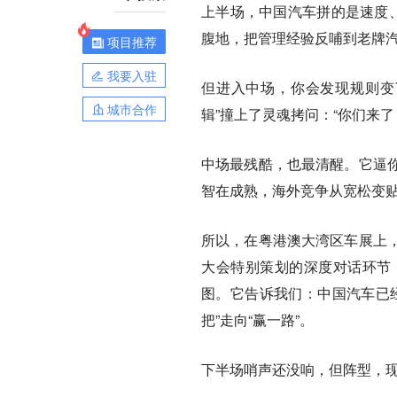
上半场，中国汽车拼的是速度、
腹地，把管理经验反哺到老牌
项目推荐
我要入驻
但进入中场，你会发现规则变
城市合作
辑”撞上了灵魂拷问：“你们来了
中场最残酷，也最清醒。它逼
智在成熟，海外竞争从宽松变
所以，在粤港澳大湾区车展上
大会特别策划的深度对话环节
图。它告诉我们：中国汽车已
把”走向“赢一路”。
下半场哨声还没响，但阵型，