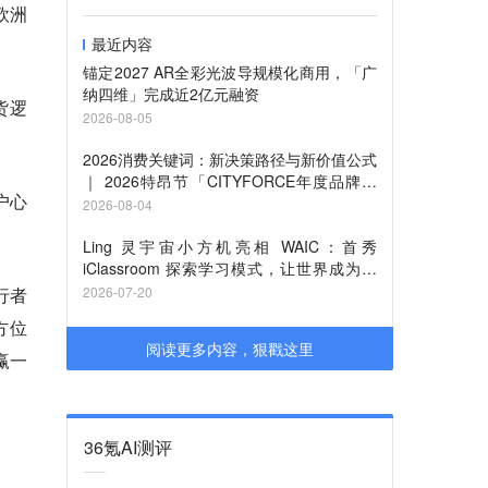
欧洲
最近内容
锚定2027 AR全彩光波导规模化商用，「广
纳四维」完成近2亿元融资
货逻
2026-08-05
2026消费关键词：新决策路径与新价值公式
｜ 2026特昂节「CITYFORCE年度品牌」
户心
征集启动
2026-08-04
Ling 灵宇宙小方机亮相 WAIC：首秀
iClassroom 探索学习模式，让世界成为课
堂
行者
2026-07-20
方位
阅读更多内容，狠戳这里
赢一
36氪AI测评