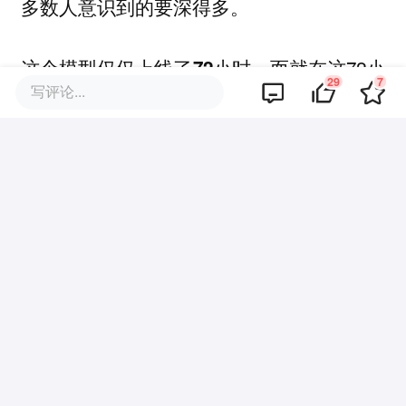
多数人意识到的要深得多。
这个模型仅仅上线了
。而就在这72小
72小时
29
7
写评论...
时内：
Stripe在一天之内迁移了一个
的代
5000万行
码库
有人
，一次生成了
从零构建了《我的世界》
4.5万行Swift代码
它仅凭原始屏幕截图就
通关了《精灵宝可梦
火红》