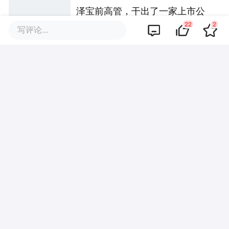
泽宝前高管，干出了一家上市公
司，年入19亿
22
2
写评论...
AI应用出海，下半场拼什么？
出海欧洲③：匈牙利给中国企业
设了个“杀猪盘”？
拉美电商进入新赛点：平台“七雄
争霸”，卖家告别“快钱”时代